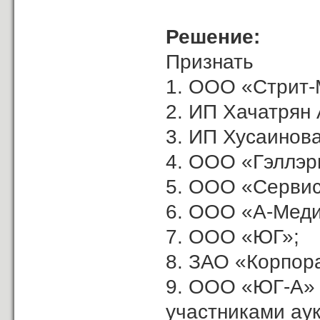
Решение:
Признать
1. ООО «Стрит-
2. ИП Хачатрян А
3. ИП Хусаинова
4. ООО «Гэллэр
5. ООО «Сервис
6. ООО «А-Меди
7. ООО «ЮГ»;
8. ЗАО «Корпор
9. ООО «ЮГ-А»
участниками ау