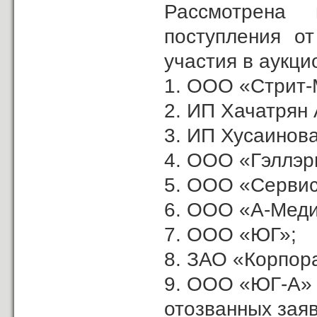
Рассмотрена
поступления о
участия в аукци
1. ООО «Стрит-
2. ИП Хачатрян А
3. ИП Хусаинова
4. ООО «Гэллэр
5. ООО «Сервис
6. ООО «А-Меди
7. ООО «ЮГ»;
8. ЗАО «Корпор
9. ООО «ЮГ-А»
отозванных заяв