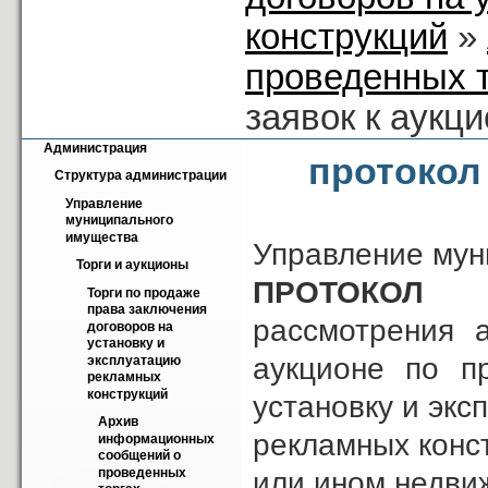
конструкций
»
проведенных 
заявок к аукци
Администрация
протокол
Структура администрации
Управление 
муниципального 
имущества
Управление мун
Торги и аукционы
ПРОТОКОЛ
Торги по продаже 
права заключения 
рассмотрения 
договоров на 
установку и 
аукционе по п
эксплуатацию 
рекламных 
конструкций
установку и экс
Архив 
рекламных конст
информационных 
сообщений о 
проведенных 
или ином недви