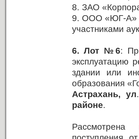
8. ЗАО «Корпор
9. ООО «ЮГ-А»
участниками ау
6.
Лот №6
: П
эксплуатацию р
здании или ин
образования «Г
Астрахань,
ул
районе
.
Рассмотрена
поступления о