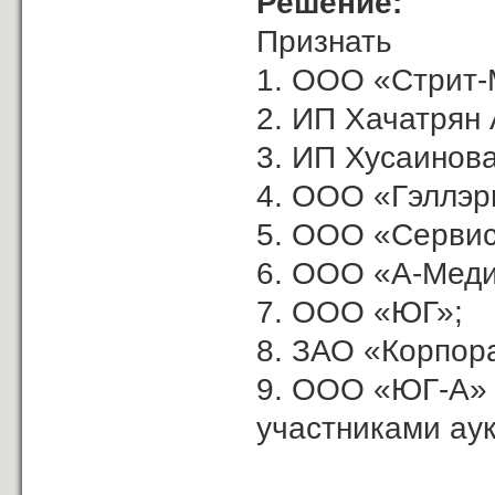
Решение:
Признать
1. ООО «Стрит-
2. ИП Хачатрян А
3. ИП Хусаинова
4. ООО «Гэллэр
5. ООО «Сервис
6. ООО «А-Меди
7. ООО «ЮГ»;
8. ЗАО «Корпор
9. ООО «ЮГ-А»
участниками ау