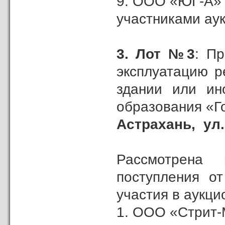
9. ООО «ЮГ-А»
участниками ау
3.
Лот №3
: П
эксплуатацию р
здании или ин
образования «Г
Астрахань,
ул
Рассмотрена
поступления о
участия в аукци
1. ООО «Стрит-