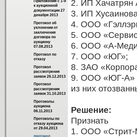
2. ИП Хачатрян А
Приложения с 1-9 
к аукционной 
документации 27 
3. ИП Хусаинова
декабря 2013
4. ООО «Гэллэр
Протокол об 
уклонении от 
5. ООО «Сервис
заключения 
договора по 
аукциону 
6. ООО «А-Меди
07.08.2013
7. ООО «ЮГ»;
Протокол по 
отказу
8. ЗАО «Корпор
Протокол 
рассмотрения 
9. ООО «ЮГ-А»
заявок 26.12.2013
Протокол 
из них отозванн
рассмотрения 
заявок 31.10.2013
Протоколы 
аукциона 
Решение:
06.11.2013
Признать
Протоколы по 
отказу аукциона 
от 29.04.2013
1. ООО «Стрит-
протокол 