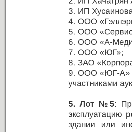
2. ИП Хачатрян А
3. ИП Хусаинова
4. ООО «Гэллэр
5. ООО «Сервис
6. ООО «А-Меди
7. ООО «ЮГ»;
8. ЗАО «Корпор
9. ООО «ЮГ-А»
участниками ау
5.
Лот №5
: П
эксплуатацию р
здании или ин