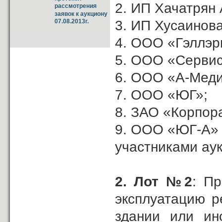
2. ИП Хачатрян А
рассмотрения 
заявок к аукциону 
3. ИП Хусаинова
07.08.2013г.
4. ООО «Гэллэр
5. ООО «Сервис
6. ООО «А-Меди
7. ООО «ЮГ»;
8. ЗАО «Корпор
9. ООО «ЮГ-А»
участниками ау
2.
Лот №2
: П
эксплуатацию р
здании или ин