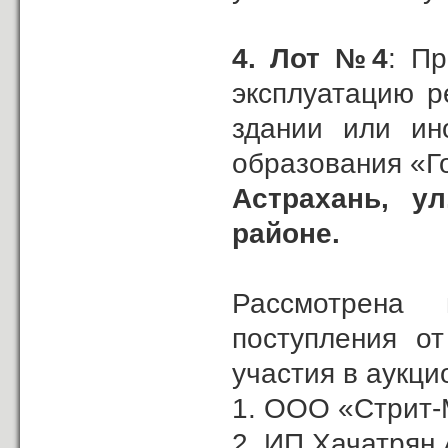
4.
Лот №4
: П
эксплуатацию р
здании или ин
образования «Г
Астрахань,
ул
районе.
Рассмотрена
поступления о
участия в аукци
1. ООО «Стрит-
2. ИП Хачатрян А