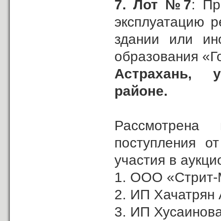
7.
Лот №7
: П
эксплуатацию р
здании или ин
образования «Г
Астрахань,
районе.
Рассмотрена
поступления о
участия в аукци
1. ООО «Стрит-
2. ИП Хачатрян А
3. ИП Хусаинова