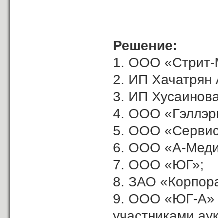
Решение:
1. ООО «Стрит-
2. ИП Хачатрян А
3. ИП Хусаинова
4. ООО «Гэллэр
5. ООО «Сервис
6. ООО «А-Меди
7. ООО «ЮГ»;
8. ЗАО «Корпор
9. ООО «ЮГ-А»
участниками ау