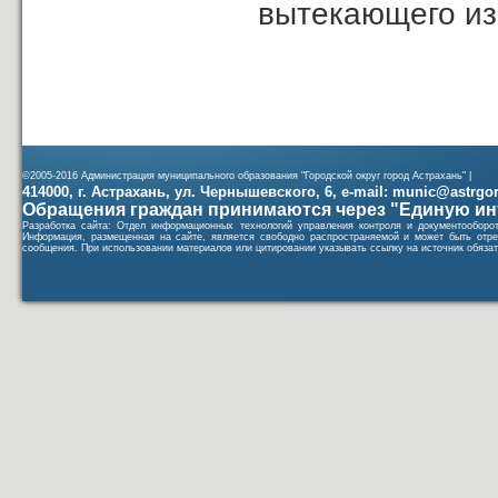
вытекающего из 
©2005-2016 Администрация муниципального образования "Городской округ город Астрахань" |
414000, г. Астрахань, ул. Чернышевского, 6, e-mail: munic@astrgorod
Обращения граждан принимаются через "Единую ин
Разработка сайта: Отдел информационных технологий управления контроля и документообор
Информация, размещенная на сайте, является свободно распространяемой и может быть отре
сообщения. При использовании материалов или цитировании указывать ссылку на источник обязат