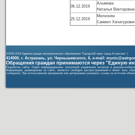
Алымова
06.12.2019
Наталья Викторовна
Мелконян
25.12.2019
Самвел Хачатурови
©2005-2016 Администрация муниципального образования "Городской округ город Астрахань" |
414000, г. Астрахань, ул. Чернышевского, 6, e-mail: munic@astrgorod
Обращения граждан принимаются через "Единую ин
Разработка сайта: Отдел информационных технологий управления контроля и документообор
Информация, размещенная на сайте, является свободно распространяемой и может быть отре
сообщения. При использовании материалов или цитировании указывать ссылку на источник обязат