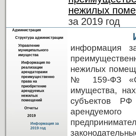
нежилых пом
за 2019 год
Администрация
Структура администрации
информация з
Управление 
муниципального 
имущества
преимуществен
Информация по 
нежилых помеще
реализации 
арендаторами 
преимущественно 
№ 159-ФЗ «Об
права на 
приобретение 
имущества, нах
арендуемых 
нежилых 
субъектов РФ
помещений
Отчеты
арендуемог
2019
предпринимател
Информация за 
2019 год
законодательны