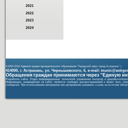
2021
2022
2023
2024
©2005-2016 Администрация муниципального образования "Городской округ город Астрахань" |
414000, г. Астрахань, ул. Чернышевского, 6, e-mail: munic@astrgorod
Обращения граждан принимаются через "Единую ин
Разработка сайта: Отдел информационных технологий управления контроля и документообор
Информация, размещенная на сайте, является свободно распространяемой и может быть отре
сообщения. При использовании материалов или цитировании указывать ссылку на источник обязат