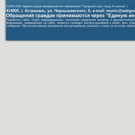
©2005-2016 Администрация муниципального образования "Городской округ город Астрахань" |
414000, г. Астрахань, ул. Чернышевского, 6, e-mail: munic@astrgorod
Обращения граждан принимаются через "Единую ин
Разработка сайта: Отдел информационных технологий управления контроля и документообор
Информация, размещенная на сайте, является свободно распространяемой и может быть отре
сообщения. При использовании материалов или цитировании указывать ссылку на источник обязат