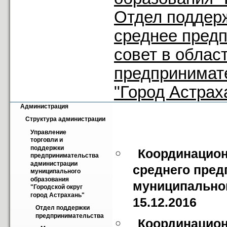
Отдел поддер
среднее пред
совет в облас
предпринимат
"Город Астрах
Администрация
Структура администрации
Управление 
торговли и 
поддержки 
Координацион
предпринимательства 
администрации 
среднего пред
муниципального 
образования 
муниципальног
"Городской округ 
город Астрахань"
15.12.2016
Отдел поддержки 
предпринимательства
Координацион