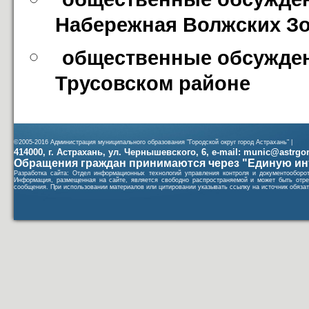
Набережная Волжских Зор
общественные обсуждени
Трусовском районе
©2005-2016 Администрация муниципального образования "Городской округ город Астрахань" |
414000, г. Астрахань, ул. Чернышевского, 6, e-mail: munic@astrgorod
Обращения граждан принимаются через "Единую ин
Разработка сайта: Отдел информационных технологий управления контроля и документообор
Информация, размещенная на сайте, является свободно распространяемой и может быть отре
сообщения. При использовании материалов или цитировании указывать ссылку на источник обязат