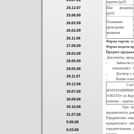
24.07.08
задатка (руб)
Шаг аукциона
24.12.07
(руб)
25.06.09
Основание
26.02.09
проведения
26.02.09
аукциона
26.11.09
Форма торгов:
ау
27.08.09
Форма подачи пр
Предмет продаж
28.02.08
Документы, предс
28.05.09
- Заявка на учас
отношений г. Аст
29.05.08
- Договор о зада
29.11.07
- Копию платежн
29.12.08
Счет
4010181040000001
30.07.09
«ОКАТО» по Кир. 
30.09.08
платежа – задаток
30.10.08
При подаче зая
предъявляется дов
31.07.08
Юридическое лицо
5.06.08
юридического лиц
учредительными д
6.03.08