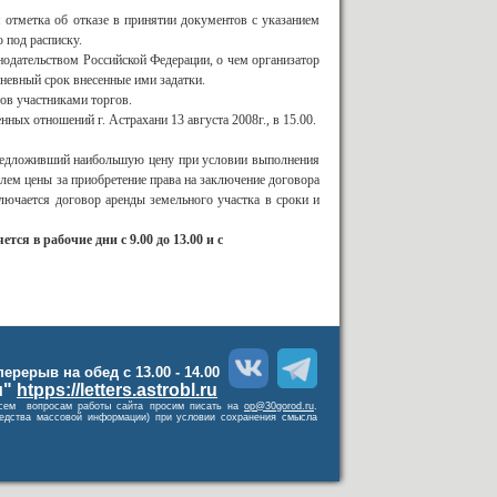
я отметка об отказе в принятии документов с указанием
 под расписку.
нодательством Российской Федерации, о чем организатор
дневный срок внесенные ими задатки.
ов участниками торгов.
ых отношений г. Астрахани 13 августа 2008г., в 15.00.
редложивший наибольшую цену при условии выполнения
елем цены за приобретение права на заключение договора
ключается договор аренды земельного участка в сроки и
я в рабочие дни с 9.00 до 13.00 и с
 перерыв на обед с 13.00 - 14.00
и"
htpps://letters.astrobl.ru
о всем вопросам работы сайта просим писать на
op@30gorod.ru
.
средства массовой информации) при условии сохранения смысла