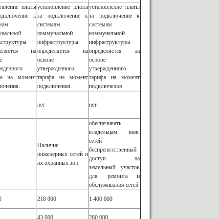
овление платы
установление платы
установление платы
одключение к
за подключение к
за подключение к
мам
системам
системам
унальной
коммунальной
коммунальной
структуры
инфраструктуры
инфраструктуры
деляется на
определяется на
определяется на
е
основе
основе
жденного
утвержденного
утвержденного
фа на момент
тарифа на момент
тарифа на момент
ючения.
подключения.
подключения.
нет
нет
обеспечивать
владельцам инж.
сетей
Наличие
беспрепятственный
инженерных сетей и
доступ на
их охранных зон
земельный участок
для ремонта и
обслуживания сетей
0
218 000
1 400 000
43 600
280 000