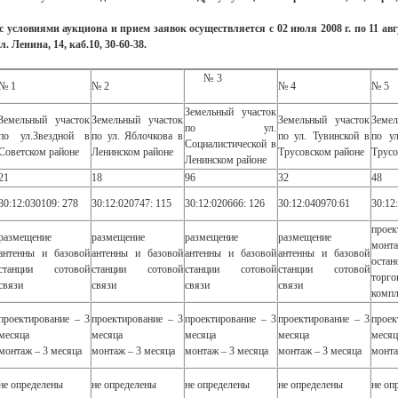
словиями аукциона и прием заявок осуществляется с 02 июля 2008 г. по 11 августа
л. Ленина, 14, каб.10, 30-60-38.
№ 3
№ 1
№ 2
№ 4
№ 5
Земельный участок
Земельный участок
Земельный участок
Земельный участок
Земе
по ул.
по ул.Звездной в
по ул. Яблочкова в
по ул. Тувинской в
по у
Социалистической в
Советском районе
Ленинском районе
Трусовском районе
Трусо
Ленинском районе
21
18
96
32
48
30:12:030109: 278
30:12:020747: 115
30:12:020666: 126
30:12:040970:61
30:12
прое
размещение
размещение
размещение
размещение
монт
антенны и базовой
антенны и базовой
антенны и базовой
антенны и базовой
остан
станции сотовой
станции сотовой
станции сотовой
станции сотовой
торго
связи
связи
связи
связи
компл
проектирование – 3
проектирование – 3
проектирование – 3
проектирование – 3
проек
месяца
месяца
месяца
месяца
месяц
монтаж – 3 месяца
монтаж – 3 месяца
монтаж – 3 месяца
монтаж – 3 месяца
монта
не определены
не определены
не определены
не определены
не оп