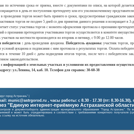
ая по истечении срока ее приема, вместе с документами по описи, на которой делаетс
озвращается в день ее поступления претенденту или его уполномоченному представителю
 в проведении торгов может быть принято в сроки, предусмотренные гражданским зако
частников торгов не позднее 5 дней со дня принятия данного решения и возвращает в 3-
етает статус участника торгов с момента оформления протокола о признании претендент
й о признании претендентов участниками торгов осуществляется в комитете имущественн
участков на местности производится во вторник и пятницу, с 9.00 до 12.00 часов.
я победителя :
день проведения аукциона.
Победитель аукциона:
участник торгов, п
 условий аукциона и подписания с ним протокола о результатах торгов. Оплата победит
ся в течение 10 дней с даты подведения итогов торгов, после чего с победителем за
ленном законодательством.
информацией о земельных участках и условиями их предоставления осуществляетс
 адресу: ул.Ленина, 14, каб. 10. Телефон для справок: 30-60-38
руг город Астрахань" |
il: munic@astrgorod.ru , часы работы: с 8.30 - 17.30 (пт: 8.30-16.30),
ез "Единую интернет-приёмную Астраханской област
контроля и документооборота администрации муниципального образования "Город Астрахань". П
няемой и может быть отредактирована в соответствии с требованиями конкретного получателя (
 ссылку на источник обязательно.