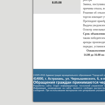
реестра.
8.05.08
Заявка, поступивш
причины отказа, в
Решение об отказе
торгов извещает у
Претендент приобр
Выдача уведомлени
Осмотр земельных 
C
рок объявлени
таким победителем
аренды производит
порядке, установ
Ознакомление с 
14.00 до 16.00 по
©2005-2016 Администрация муниципального образования "Городской ок
414000, г. Астрахань, ул. Чернышевского, 6, e-ma
Обращения граждан принимаются чер
Разработка сайта: Отдел информационных технологий управления 
Информация, размещенная на сайте, является свободно распростра
сообщения. При использовании материалов или цитировании указывать