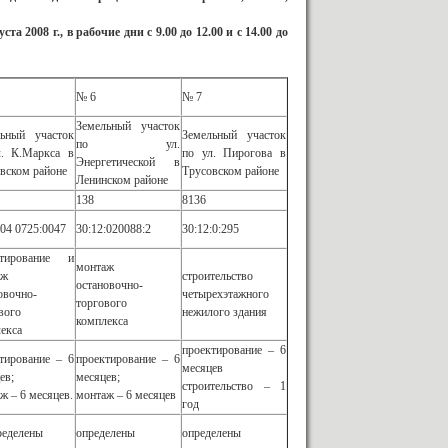
 2008 г., в рабочие дни с 9.00 до 12.00 и с 14.00 до
№ 6
№ 7
Земельный участок
льный участок
Земельный участок
по ул.
л. К.Маркса в
по ул. Пирогова в
Энергетической в
вском районе
Трусовском районе
Ленинском районе
138
8136
:04 0725:0047
30:12:020088:2
30:12:0:295
ктирование и
монтаж
аж
строительство
остановочно-
овочно-
четырехэтажного
торгового
вого
нежилого здания
комплекса
екса
проектирование – 6
тирование – 6
проектирование – 6
месяцев
ев;
месяцев;
строительство – 1
ж – 6 месяцев.
монтаж – 6 месяцев
год
ределены
определены
определены