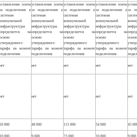
установление платы
установление платы
установление платы
установление платы
устан
за подключение к
за подключение к
за подключение к
за подключение к
за п
системам
системам
системам
системам
систе
коммунальной
коммунальной
коммунальной
коммунальной
комм
инфраструктуры
инфраструктуры
инфраструктуры
инфраструктуры
инфра
определяется на
определяется на
определяется на
определяется на
опре
основе
основе
основе
основе
основ
утвержденного
утвержденного
утвержденного
утвержденного
утвер
тарифа на момент
тарифа на момент
тарифа на момент
тарифа на момент
тари
подключения.
подключения.
подключения.
подключения.
подкл
нет
нет
нет
нет
нет
нет
нет
нет
нет
нет
50 000
48 000
115 000
54 000
45 00
10 000
9 600
23 000
10 800
9 000