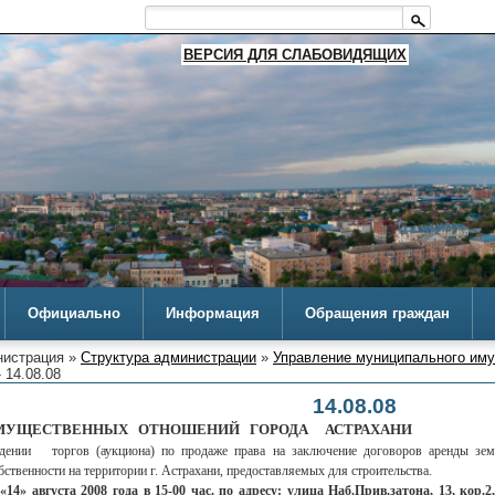
ВЕРСИЯ ДЛЯ СЛАБОВИДЯЩИХ
Официально
Информация
Обращения граждан
истрация »
Структура администрации
»
Управление муниципального им
 14.08.08
14.08.08
МУЩЕСТВЕННЫХ ОТНОШЕНИЙ ГОРОДА АСТРАХАНИ
едении торгов (аукциона) по продаже права на заключение договоров аренды земе
ственности на территории г. Астрахани, предоставляемых для строительства.
«14» августа 2008 года в 15-00 час. по адресу: улица Наб.Прив.затона, 13, кор.