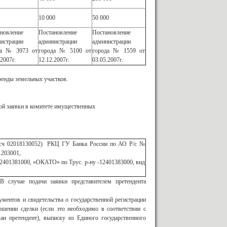
10 000
50 000
новление
Постановление
Постановление
истрации
администрации
администрации
да № 3973 от
города № 5100 от
города № 1559 от
.2007г.
12.12.2007г.
03.05.2007г.
ренды земельных участков.
ой заявки в комитете имущественных
 л/сч 02018130052) РКЦ ГУ Банка России по АО Р/с №
1203001,
2401381000, «ОКАТО» по Трус. р-ну -12401383000, вид
лучае подачи заявки представителем претендента
ментов и свидетельства о государственной регистрации
шении сделки (если это необходимо в соответствии с
ан претендент), выписку из Единого государственного