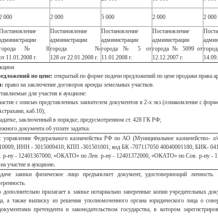
2 000
2 000
5 000
2 000
2 000
Постановление
Постановление
Постановление
Постановление
Поста
администрации
администрации
администрации
администрации
админ
города № 8
города №
города № 5 от
города № 5099 от
горо
от 11.01.2008 г.
128 от 22.01.2008 г.
11.01.2008 г.
12.12.2007 г.
14.09
кцион
едложений по цене:
открытый по форме подачи предложений по цене продажи права а
и:
право на заключение договоров аренды земельных участков.
тавляемые для участия в аукционе:
тие с описью представленных заявителем документов в 2-х экз.(ознакомление с форм
рахани, каб.10);
тке, заключенный в порядке, предусмотренном ст. 428 ГК РФ;
ого документа об уплате задатка.
: управление Федерального казначейства РФ по АО (Муниципальное казначейство-
0009, ИНН - 3015009410; КПП -301501001; код БК -707117050 40040001180, БИК- 04
р-ну - 12401367000, «ОКАТО» по Лен. р-ну - 12401372000, «ОКАТО» по Сов. р-ну - 1
 на участие в аукционе
.
вки физическое лицо предъявляет документ, удостоверяющий личность. В с
еренность.
 дополнительно прилагает к заявке нотариально заверенные копии учредительных доку
а, а также выписку из решения уполномоченного органа юридического лица о совер
окументами претендента и законодательством государства, в котором зарегистриров