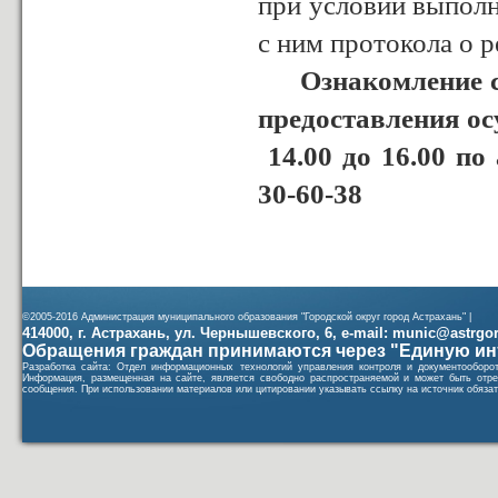
при условии выполн
с ним протокола о р
Ознакомление с и
предоставления осу
14.00 до 16.00 по 
30-60-38
©2005-2016 Администрация муниципального образования "Городской округ город Астрахань" |
414000, г. Астрахань, ул. Чернышевского, 6, e-mail: munic@astrgorod
Обращения граждан принимаются через "Единую ин
Разработка сайта: Отдел информационных технологий управления контроля и документообор
Информация, размещенная на сайте, является свободно распространяемой и может быть отре
сообщения. При использовании материалов или цитировании указывать ссылку на источник обязат