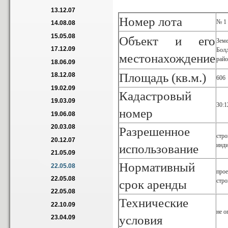
13.12.07
Номер лота
№ 1
14.08.08
15.05.08
Объект и его
Земе
17.12.09
Бол
местонахождение
райо
18.06.09
Площадь (кв.м.)
18.12.08
606
19.02.09
Кадастровый
19.03.09
30:1
номер
19.06.08
20.03.08
Разрешенное
стро
20.12.07
инди
использование
21.05.09
Нормативный
22.05.08
прое
22.05.08
стро
срок аренды
22.05.08
Технические
22.10.09
не о
условия
23.04.09