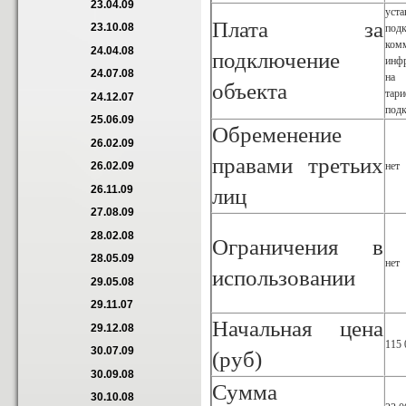
23.04.09
уст
Плата за
23.10.08
под
ком
24.04.08
подключение
инф
24.07.08
на 
объекта
та
24.12.07
под
25.06.09
Обременение
26.02.09
правами третьих
нет
26.02.09
26.11.09
лиц
27.08.09
28.02.08
Ограничения в
28.05.09
нет
использовании
29.05.08
29.11.07
Начальная цена
29.12.08
115 
30.07.09
(руб)
30.09.08
Сумма
30.10.08