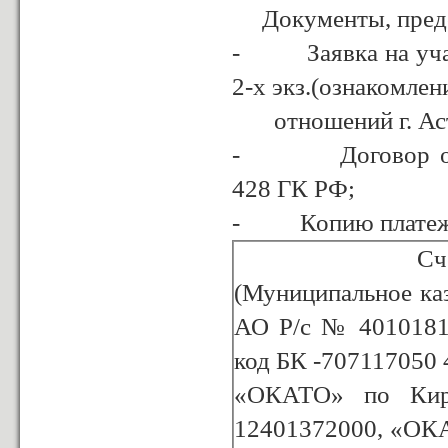
Документы, предст
- Заявка на участ
2-х экз.(ознакомле
отношений г. Астр
- Договор о зада
428 ГК РФ;
- Копию платежног
Сч
(Муниципальное ка
АО Р/с № 4010181
код БК -707117050
«ОКАТО» по Кир.
12401372000, «ОКА