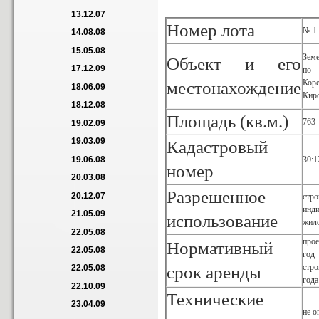
13.12.07
Номер лота
№ 1
14.08.08
15.05.08
Зем
Объект и его
17.12.09
по
Кор
местонахождение
18.06.09
Кир
18.12.08
Площадь (кв.м.)
763
19.02.09
19.03.09
Кадастровый
30:1
19.06.08
номер
20.03.08
Разрешенное
20.12.07
стро
инд
21.05.09
использование
жил
22.05.08
про
Нормативный
22.05.08
год
стр
срок аренды
22.05.08
года
22.10.09
Технические
23.04.09
не о