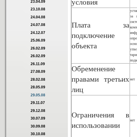
условия
23.04.09
23.10.08
уст
за 
24.04.08
сис
Плата за
24.07.08
ком
инф
24.12.07
подключение
опр
25.06.09
объекта
осно
26.02.09
утв
тар
26.02.09
под
26.11.09
Обременение
27.08.09
правами третьих
нет
28.02.08
28.05.09
лиц
29.05.08
29.11.07
29.12.08
Ограничения в
30.07.09
нет
использовании
30.09.08
30.10.08