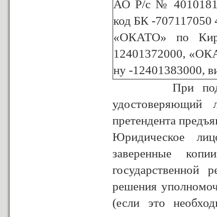
АО Р/с № 4010181
код БК -707117050
«ОКАТО» по Кир.
12401372000, «ОКА
ну -12401383000, ви
При подаче зая
удостоверяющий л
претендента предъя
Юридическое лиц
заверенные копи
государственной 
решения уполномоч
(если это необхо