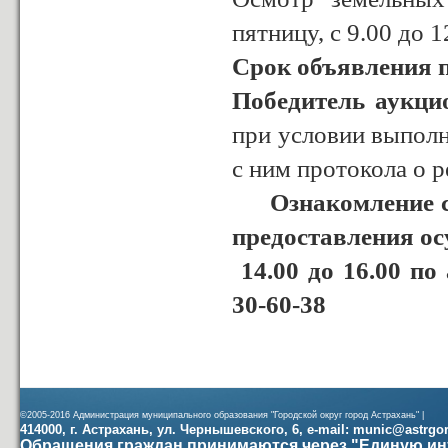
пятницу, с 9.00 до 1
C
рок объявления 
Победитель аукци
при условии выполн
с ним протокола о р
Ознакомление с и
предоставления осу
14.00 до 16.00 по 
30-60-38
©2005-2016 Администрация муниципального образования "Городской округ город Астрахань" |
414000, г. Астрахань, ул. Чернышевского, 6, e-mail: munic@astrgorod
Обращения граждан принимаются через "Единую ин