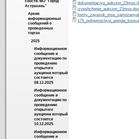
собств. МО "Город 
dokumentaciya_aukcion_23msp.d
Астрахань"
izveshchenie_aukcion_23msp.do
Архив 
formy_zayavok_msp_samozanyat
информационных 
175_polnomochiya_arenda_konsul
сообщений о 
проведенных 
торгах
2025
Информационное 
сообщение и 
документацию по 
проведению 
открытого 
аукциона который 
состоится 
08.12.2025
Информационное 
сообщение и 
документацию по 
проведению 
открытого 
аукциона который 
состоится 
10.12.2025
Информационное 
сообщение и 