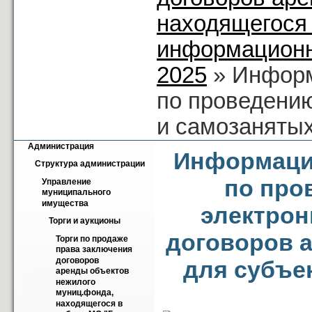
находящегося 
информационн
2025
» Информ
по проведению
и самозанятых
Администрация
Информаци
Структура администрации
по про
Управление 
муниципального 
имущества
электрон
Торги и аукционы
договоров 
Торги по продаже 
права заключения 
договоров 
для субъе
аренды объектов 
нежилого 
муниц.фонда, 
находящегося в 