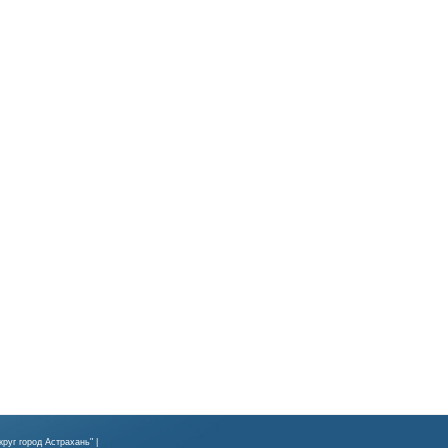
руг город Астрахань" |