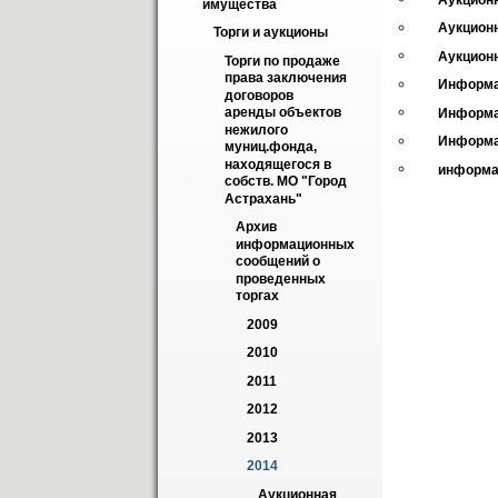
имущества
Аукционн
Торги и аукционы
Аукционн
Торги по продаже 
права заключения 
Информа
договоров 
аренды объектов 
Информа
нежилого 
Информа
муниц.фонда, 
находящегося в 
информа
собств. МО "Город 
Астрахань"
Архив 
информационных 
сообщений о 
проведенных 
торгах
2009
2010
2011
2012
2013
2014
Aукционная 