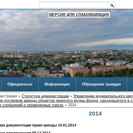
ВЕРСИЯ ДЛЯ СЛАБОВИДЯЩИХ
Официально
Информация
Обращения граждан
истрация »
Структура администрации
»
Управление муниципального им
ия договоров аренды объектов нежилого муниц.фонда, находящегося в с
 сообщений о проведенных торгах
» 2014
2014
ая документация право аренды 10.01.2014
ая документация 09.12.2014