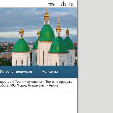
Интернет-приемная
Контакты
ущества
»
Торги и аукционы
»
Торги по продаже
обств. МО "Город Астрахань"
»
Архив