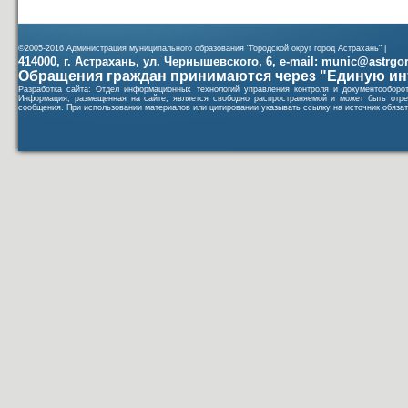
©2005-2016 Администрация муниципального образования "Городской округ город Астрахань" |
414000, г. Астрахань, ул. Чернышевского, 6, e-mail: munic@astrgorod
Обращения граждан принимаются через "Единую ин
Разработка сайта: Отдел информационных технологий управления контроля и документообор
Информация, размещенная на сайте, является свободно распространяемой и может быть отре
сообщения. При использовании материалов или цитировании указывать ссылку на источник обязат