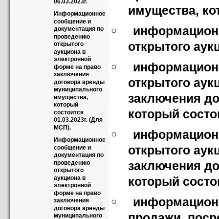
06.03.2023г.
имущества, ко
Информационное 
сообщение и 
информационн
документация по 
проведению 
открытого аукц
открытого 
аукциона в 
электронной 
информационн
форме на право 
заключения 
открытого аук
договора аренды 
муниципального 
заключения до
имущества, 
который 
который состои
состоится 
01.03.2023г. (Для 
МСП).
информационн
Информационное 
открытого аук
сообщение и 
документация по 
заключения до
проведению 
открытого 
аукциона в 
который состои
электронной 
форме на право 
информационн
заключения 
договора аренды 
продажи  поср
муниципального 