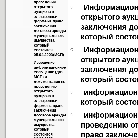
проведении 
Информационн
открытого 
аукциона в 
открытого аук
электронной 
форме на право 
заключения до
заключения 
договора аренды 
который состои
муниципального 
имущества, 
который 
Информационн
состоится 
05.04.2023(МСП)
открытого аук
Извещение, 
заключения до
информационное 
сообщение (для 
МСП) и 
который состои
документация по 
проведению 
информационн
открытого 
аукциона в 
который состои
электронной 
форме на право 
заключения 
информационн
договора аренды 
муниципального 
проведению от
имущества, 
который 
право заключе
состоится 