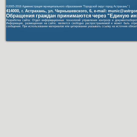
©2005-2016 Администрация муниципального образования "Городской округ город Астрахань" |
414000, г. Астрахань, ул. Чернышевского, 6, e-mail: munic@astrgorod
Обращения граждан принимаются через "Единую ин
Разработка сайта: Отдел информационных технологий управления контроля и документообор
Информация, размещенная на сайте, является свободно распространяемой и может быть отре
сообщения. При использовании материалов или цитировании указывать ссылку на источник обязат