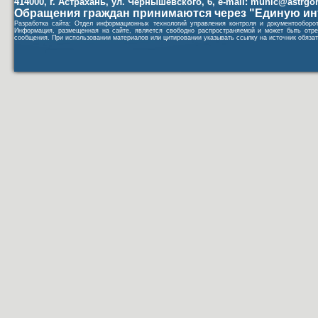
414000, г. Астрахань, ул. Чернышевского, 6, e-mail: munic@astrgorod
Обращения граждан принимаются через "Единую ин
Разработка сайта: Отдел информационных технологий управления контроля и документообор
Информация, размещенная на сайте, является свободно распространяемой и может быть отре
сообщения. При использовании материалов или цитировании указывать ссылку на источник обязат