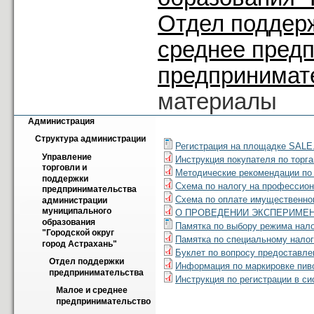
Отдел поддер
среднее пред
предпринимат
материалы
Администрация
Структура администрации
Регистрация на площадке SAL
Управление 
Инструкция покупателя по торг
торговли и 
Методические рекомендации по
поддержки 
Схема по налогу на профессион
предпринимательства 
Схема по оплате имущественног
администрации 
муниципального 
О ПРОВЕДЕНИИ ЭКСПЕРИМЕ
образования 
Памятка по выбору режима нало
"Городской округ 
Памятка по специальному нало
город Астрахань"
Буклет по вопросу предоставл
Отдел поддержки 
Информация по маркировке пиво
предпринимательства
Инструкция по регистрации в с
Малое и среднее 
предпринимательство