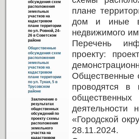
обсуждения схем 
расположения 
плане территор
земельных 
участков на 
дом и иные в
кадастровом 
плане территории 
недвижимого иму
по ул. Ровной, 24-
26 в Советском 
районе
Перечень инф
Общественные  
проекту: проек
обсуждения схем 
расположения 
демонстрационн
земельных 
участков на 
кадастровом 
Общественные о
плане территории 
по ул. Тукая, 5 в 
проводятся в 
Трусовском 
районе
общественных 
Заключение о 
результатах 
деятельности 
общественных 
обсуждений по 
«Городской окру
проекту схемы 
расположения 
28.11.2024.
земельного 
участка на 
кадастровом 