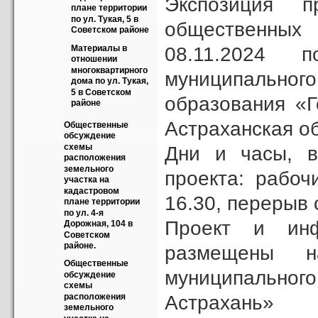
Экспозиция п
плане территории 
по ул. Тукая, 5 в 
общественных
Советском районе
08.11.2024 
Материалы в 
отношении 
многоквартирного 
муниципальног
дома по ул. Тукая, 
5 в Советском 
образования «Г
районе
Астраханская об
Общественные 
обсуждение 
схемы 
Дни и часы, в
расположения 
земельного 
проекта: рабоч
участка на 
кадастровом 
16.30, перерыв с
плане территории 
по ул. 4-я 
Проект и ин
Дорожная, 104 в 
Советском 
районе.
размещены н
Общественные 
муниципально
обсуждение 
схемы 
Астраха
расположения 
земельного 