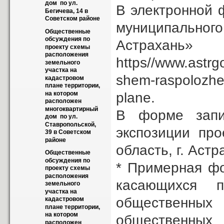
дом  по ул.  
В электронной 
Бегичева, 14 в 
Советском районе
муниципально
Общественные 
обсуждения по 
Астра
проекту схемы 
расположения 
https//www.astrg
земельного 
участка на 
shem-raspolozhe
кадастровом 
плане территории, 
plane.
на котором 
расположен 
многоквартирный 
В форме запис
дом  по ул. 
Ставропольской, 
экспозиции про
39 в Советском 
районе
область, г. Астр
Общественные 
обсуждения по 
* Примерная ф
проекту схемы 
расположения 
касающихся п
земельного 
участка на 
общественных
кадастровом 
плане территории, 
на котором 
общественных 
расположен 