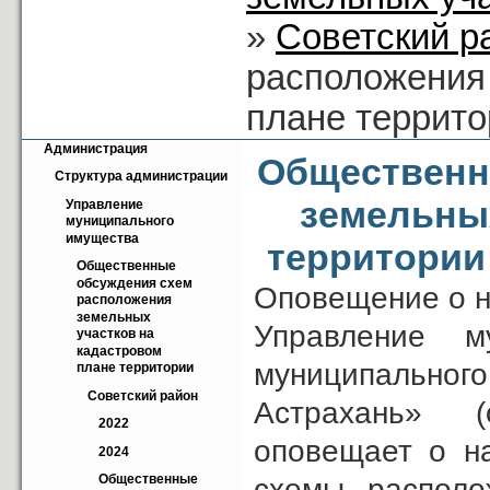
»
Советский р
расположения
плане террито
Администрация
Общественн
Структура администрации
земельных
Управление 
муниципального 
имущества
территории 
Общественные 
обсуждения схем 
Оповещение о н
расположения 
земельных 
Управление м
участков на 
кадастровом 
муниципально
плане территории
Советский район
Астрахань» (
2022
оповещает о н
2024
Общественные  
схемы располо