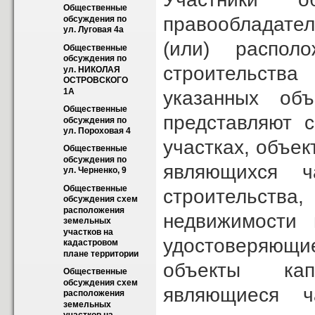
Общественные 
правообладател
обсуждения по 
ул. Луговая 4а
(или) распол
Общественные 
обсуждения по 
строительства
ул. НИКОЛАЯ 
ОСТРОВСКОГО 
1А
указанных объ
Общественные 
представляют с
обсуждения по 
ул. Пороховая 4
участках, объек
Общественные 
обсуждения по 
являющихся ч
ул. Черненко, 9
Общественные 
строительства
обсуждения схем 
расположения 
недвижимости 
земельных 
участков на 
удостоверяющи
кадастровом 
плане территории
объекты кап
Общественные 
обсуждения схем 
являющиеся ч
расположения 
земельных 