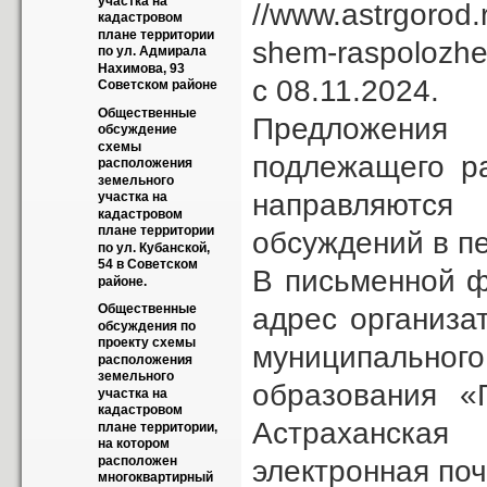
участка на 
//www.astrgorod
кадастровом 
плане территории 
shem-raspolozhe
по ул. Адмирала 
Нахимова, 93 
с 08.11.2024.
Советском районе
Общественные 
Предложения
обсуждение 
схемы 
подлежащего р
расположения 
земельного 
направляются
участка на 
кадастровом 
плане территории 
обсуждений в пе
по ул. Кубанской, 
54 в Советском 
В письменной ф
районе.
Общественные 
адрес организа
обсуждения по 
проекту схемы 
муниципальног
расположения 
земельного 
образования «Г
участка на 
кадастровом 
Астраханская 
плане территории, 
на котором 
расположен 
электронная по
многоквартирный 