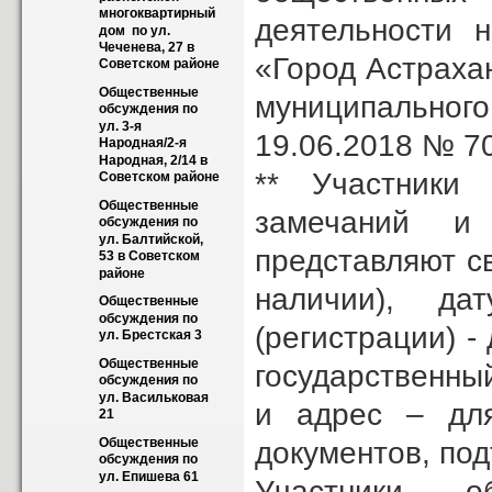
многоквартирный 
деятельности 
дом  по ул. 
Чеченева, 27 в 
«Город Астраха
Советском районе
Общественные 
муниципально
обсуждения по 
ул. 3-я 
19.06.2018 № 70
Народная/2-я 
Народная, 2/14 в 
** Участники
Советском районе
Общественные 
замечаний и
обсуждения по 
ул. Балтийской, 
представляют с
53 в Советском 
районе
наличии), да
Общественные 
обсуждения по 
(регистрации) -
ул. Брестская 3
Общественные 
государственны
обсуждения по 
ул. Васильковая 
и адрес – для
21
Общественные 
документов, по
обсуждения по 
ул. Епишева 61
Участники о