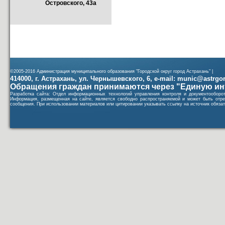
Островского, 43а
©2005-2016 Администрация муниципального образования "Городской округ город Астрахань" |
414000, г. Астрахань, ул. Чернышевского, 6, e-mail: munic@astrgorod
Обращения граждан принимаются через "Единую ин
Разработка сайта: Отдел информационных технологий управления контроля и документообор
Информация, размещенная на сайте, является свободно распространяемой и может быть отре
сообщения. При использовании материалов или цитировании указывать ссылку на источник обязат