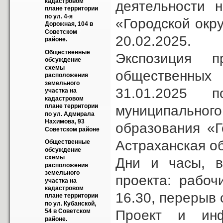
кадастровом 
деятельности 
плане территории 
по ул. 4-я 
«Городской окру
Дорожная, 104 в 
Советском 
20.02.2025.
районе.
Общественные 
Экспозиция п
обсуждение 
схемы 
общественных
расположения 
земельного 
31.01.2025 
участка на 
кадастровом 
плане территории 
муниципальног
по ул. Адмирала 
Нахимова, 93 
образования «Г
Советском районе
Астраханская об
Общественные 
обсуждение 
схемы 
Дни и часы, в
расположения 
земельного 
проекта: рабоч
участка на 
кадастровом 
16.30, перерыв с
плане территории 
по ул. Кубанской, 
Проект и ин
54 в Советском 
районе.