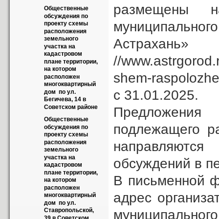
размещены н
Общественные 
обсуждения по 
муниципально
проекту схемы 
расположения 
земельного 
Астраха
участка на 
кадастровом 
//www.astrgorod
плане территории, 
на котором 
shem-raspolozhe
расположен 
многоквартирный 
с 31.01.2025.
дом  по ул.  
Бегичева, 14 в 
Советском районе
Предложения
Общественные 
подлежащего р
обсуждения по 
проекту схемы 
направляются
расположения 
земельного 
участка на 
обсуждений в пе
кадастровом 
плане территории, 
В письменной ф
на котором 
расположен 
адрес организа
многоквартирный 
дом  по ул. 
Ставропольской, 
муниципальног
39 в Советском 