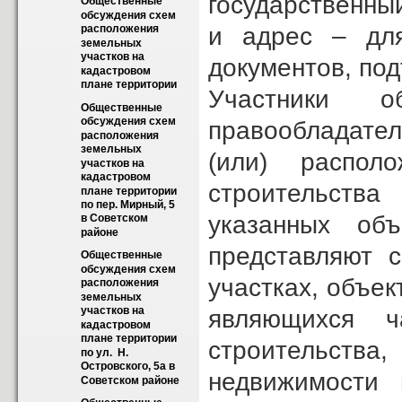
государственны
Общественные 
обсуждения схем 
и адрес – для
расположения 
земельных 
участков на 
документов, по
кадастровом 
плане территории
Участники о
Общественные 
обсуждения схем 
правообладател
расположения 
земельных 
(или) распол
участков на 
кадастровом 
строительства
плане территории 
по пер. Мирный, 5 
указанных объ
в Советском 
районе
представляют с
Общественные 
обсуждения схем 
участках, объек
расположения 
земельных 
участков на 
являющихся ч
кадастровом 
плане территории 
строительства
по ул.  Н. 
Островского, 5а в 
недвижимости 
Советском районе