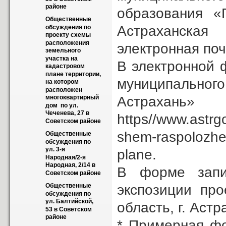
районе
образования «Г
Общественные 
Астраханская 
обсуждения по 
проекту схемы 
расположения 
электронная по
земельного 
участка на 
В электронной 
кадастровом 
плане территории, 
муниципально
на котором 
расположен 
Астра
многоквартирный 
дом  по ул. 
Чеченева, 27 в 
https//www.astrg
Советском районе
shem-raspolozhe
Общественные 
обсуждения по 
ул. 3-я 
plane.
Народная/2-я 
Народная, 2/14 в 
В форме запис
Советском районе
экспозиции про
Общественные 
обсуждения по 
ул. Балтийской, 
область, г. Астр
53 в Советском 
районе
* Примерная ф