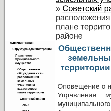
»
Советский р
расположения
плане террито
районе
Администрация
Общественн
Структура администрации
земельных
Управление 
муниципального 
имущества
территории 
Общественные 
обсуждения схем 
расположения 
земельных 
Оповещение о н
участков на 
кадастровом 
плане территории
Управление м
Советский район
муниципально
2022