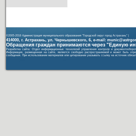
©2005-2016 Администрация муниципального образования "Городской округ город Астрахань" |
414000, г. Астрахань, ул. Чернышевского, 6, e-mail: munic@astrgorod
Обращения граждан принимаются через "Единую ин
Разработка сайта: Отдел информационных технологий управления контроля и документообор
Информация, размещенная на сайте, является свободно распространяемой и может быть отре
сообщения. При использовании материалов или цитировании указывать ссылку на источник обязат