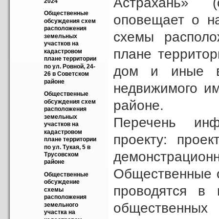
Астрахань» (
2024
Общественные  
оповещает о н
обсуждения схем 
расположения 
схемы располо
земельных 
участков на 
плане территор
кадастровом 
плане территории 
по ул. Ровной, 24-
дом и иные в
26 в Советском 
районе
недвижимого им
Общественные  
районе.
обсуждения схем 
расположения 
земельных 
Перечень инф
участков на 
кадастровом 
проекту: проек
плане территории 
по ул. Тукая, 5 в 
демонстрационн
Трусовском 
районе
Общественные о
Общественные 
обсуждение 
проводятся в 
схемы 
расположения 
общественных 
земельного 
участка на 