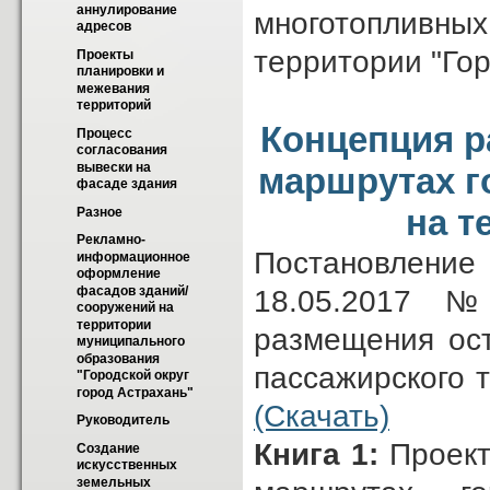
аннулирование 
многотопливны
адресов
территории "Го
Проекты 
планировки и 
межевания 
территорий
Концепция р
Процесс 
согласования 
вывески на 
маршрутах г
фасаде здания
на т
Разное
Рекламно-
Постановление
информационное 
оформление 
фасадов зданий/
18.05.2017 №
сооружений на 
территории 
размещения ост
муниципального 
образования 
пассажирского 
"Городской округ 
город Астрахань"
(Скачать)
Руководитель
Книга 1:
Проект
Создание 
искусственных 
земельных 