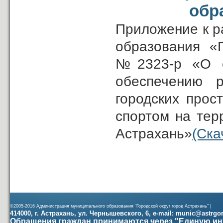
обр
Приложение к р
образования «
№2323-р «О со
обеспечению р
городских прос
спортом на тер
Астрахань»
(Ска
©2005-2016 Администрация муниципального образования "Городской округ город Астрахань" |
414000, г. Астрахань, ул. Чернышевского, 6, e-mail: munic@astrgorod
Обращения граждан принимаются через "Единую ин