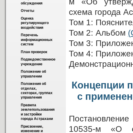
м
«Об утверж
обсуждения
схема города А
Отчеты
Оценка 
Том 1: Пояснит
регулирующего 
воздействия
Том 2: Альбом
(
Перечень 
информационных 
Том 3: Приложени
систем
Том 4: Прилож
План проверок
Подведомственное 
Демонстрацион
учреждение
Положение об 
управлении
Концепции 
Положения об 
отделах, 
с применен
секторах, группах 
управления
Правила 
землепользования 
и застройки 
Постановление
города Астрахани
10535-м «О с
Присвоение, 
изменение и 