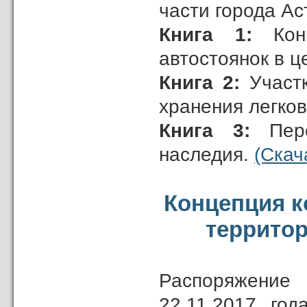
части города А
Книга 1:
Конц
автостоянок в ц
Книга 2:
Участк
хранения легков
Книга 3:
Переч
наследия.
(Скач
Концепция к
террито
Распоряжение 
22.11.2017 го