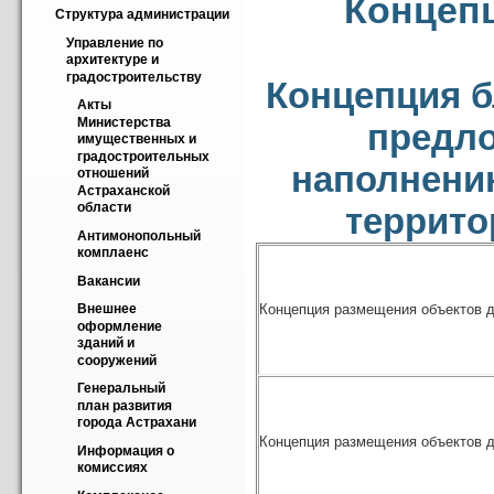
Концепц
Структура администрации
Управление по 
архитектуре и 
градостроительству
Концепция б
Акты 
Министерства 
предл
имущественных и 
градостроительных 
наполнени
отношений 
Астраханской 
области
террито
Антимонопольный 
комплаенс
Вакансии
Концепция размещения объектов д
Внешнее 
оформление 
зданий и 
сооружений
Генеральный 
план развития 
города Астрахани
Концепция размещения объектов д
Информация о 
комиссиях