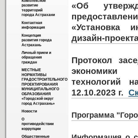
Комплексное 
«Об утвержд
развитие 
территорий 
предоставлени
города Астрахани
Контактная 
«Установка и
информация
дизайн-проект
Концепция 
развития города 
Астрахань
Личный прием и 
обращения 
Протокол зас
граждан
экономики 
МЕСТНЫЕ 
НОРМАТИВЫ  
технологий н
ГРАДОСТРОИТЕЛЬНОГО 
ПРОЕКТИРОВАНИЯ  
МУНИЦИПАЛЬНОГО 
12.10.2023 г.
С
ОБРАЗОВАНИЯ  
«Городской округ 
город Астрахань»
Новости
Программа "Город
О 
противодействии 
коррупции
Информация о с
Общественные 