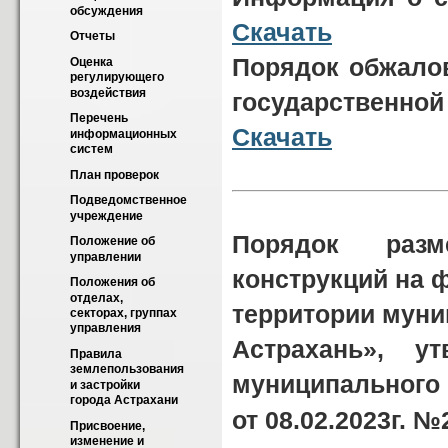
обсуждения
Скачать
Отчеты
Порядок обжалов
Оценка 
регулирующего 
воздействия
государственно
Перечень 
Скачать
информационных 
систем
План проверок
Подведомственное 
учреждение
Порядок раз
Положение об 
управлении
конструкций на 
Положения об 
отделах, 
территории муни
секторах, группах 
управления
Астрахань», у
Правила 
землепользования 
муниципального 
и застройки 
города Астрахани
от 08.02.2023г. №
Присвоение, 
изменение и 