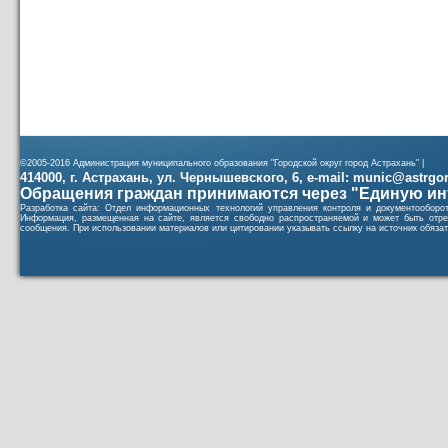
©2005-2016 Администрация муниципального образования "Городской округ город Астрахань" |
414000, г. Астрахань, ул. Чернышевского, 6, e-mail: munic@astrgorod
Обращения граждан принимаются через "Единую ин
Разработка сайта: Отдел информационных технологий управления контроля и документообор
Информация, размещенная на сайте, является свободно распространяемой и может быть отре
сообщения. При использовании материалов или цитировании указывать ссылку на источник обязат