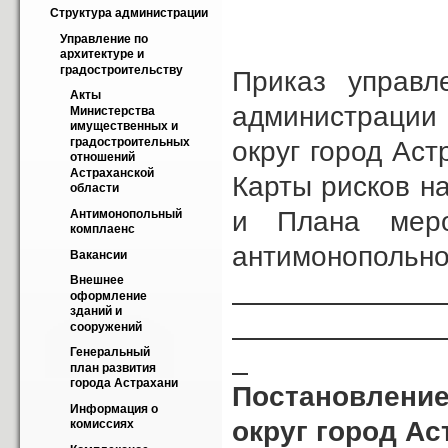
Структура администрации
Управление по 
архитектуре и 
градостроительству
Приказ управл
Акты 
администрации
Министерства 
имущественных и 
градостроительных 
округ город Ас
отношений 
Астраханской 
Карты рисков н
области
и Плана меро
Антимонопольный 
комплаенс
антимонопольног
Вакансии
Внешнее 
оформление 
зданий и 
сооружений
Генеральный 
план развития 
города Астрахани
Постановление
Информация о 
округ город Ас
комиссиях