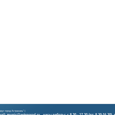
руг город Астрахань" |
il: munic@astrgorod.ru , часы работы: с 8.30 - 17.30 (пт: 8.30-16.30),