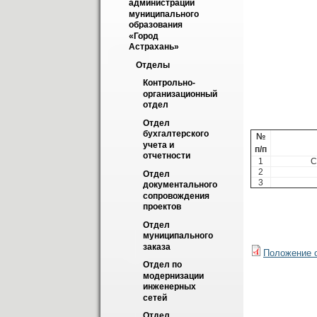
администрации 
Нач
муниципального 
образования 
«Город 
Т
Астрахань»
E
Отделы
Контрольно-
организационный 
отдел
Сотр
Отдел 
бухгалтерского 
№
учета и 
п/п
отчетности
1
С
2
Отдел 
3
документального 
сопровождения 
проектов
Отдел 
муниципального 
заказа
Положение 
Отдел по 
модернизации 
инженерных 
сетей
Отдел 