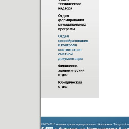
технического 
надзора
Отдел 
формирования 
муниципальных 
программ
Отдел 
ценообразования 
и контроля 
соответствия 
сметной 
документации
Финансово-
экономический 
отдел
Юридический 
отдел
©2005-2016 Администрация муниципального образования "Городской ок
414000, г. Астрахань, ул. Чернышевского, 6, e-ma