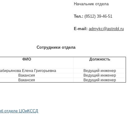
альник отдела
ел.:
(8512) 39-46-51
-mail:
admykc@astrobl.ru
удники отдела
ФИО
Должность
абирьянова Елена Григорьевна
Ведущий инженер
Вакансия
Ведущий инженер
Вакансия
Ведущий инженер
об отделе ЦОиКССД