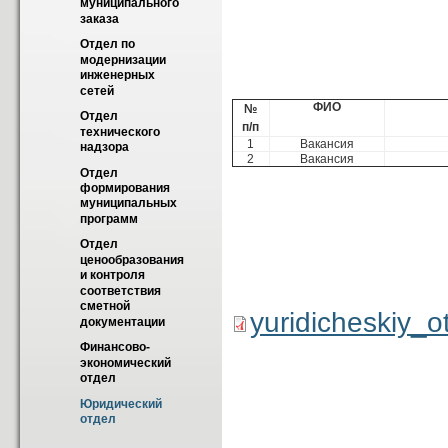
муниципального 
заказа
Сотру
Отдел по 
модернизации 
инженерных 
сетей
ФИО
№
Отдел 
п/п
технического 
1
Вакансия
надзора
2
Вакансия
Отдел 
формирования 
муниципальных 
программ
Отдел 
ценообразования 
и контроля 
соответствия 
сметной 
yuridicheskiy_o
документации
Финансово-
экономический 
отдел
Юридический 
отдел