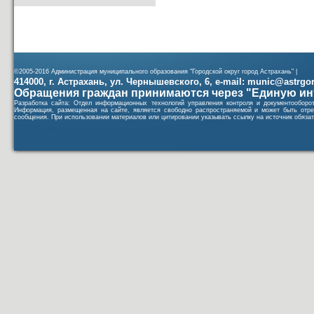
©2005-2016 Администрация муниципального образования "Городской округ город Астрахань" |
414000, г. Астрахань, ул. Чернышевского, 6, e-mail: munic@astrgorod
Обращения граждан принимаются через "Единую ин
Разработка сайта: Отдел информационных технологий управления контроля и документообор
Информация, размещенная на сайте, является свободно распространяемой и может быть отре
сообщения. При использовании материалов или цитировании указывать ссылку на источник обязат