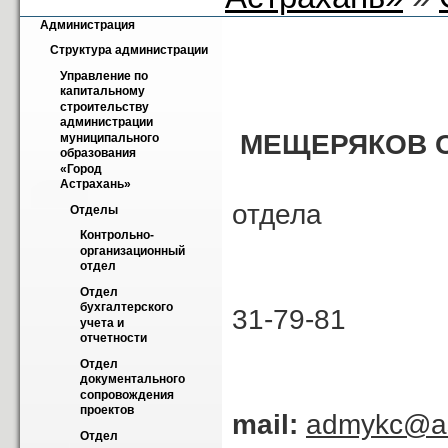
Администрация
Структура администрации
Управление по 
капитальному 
строительству 
администрации 
МЕЩЕРЯКОВ Ол
муниципального 
образования 
«Город 
На
Астрахань»
отдела
Отделы
Контрольно-
организационный 
отдел
Т
Отдел 
бухгалтерского 
31-79-81
учета и 
отчетности
Отдел 
документального 
сопровождения 
проектов
mail:
admykc@as
Отдел 