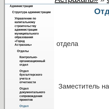
Администрация
Отд
Структура администрации
Управление по 
капитальному 
Ва
строительству 
администрации 
На
муниципального 
образования 
«Город 
отдела
Астрахань»
Отделы
Контрольно-
организационный 
отдел
Отдел 
бухгалтерского 
учета и 
отчетности
Заместитель на
Отдел 
документального 
сопровождения 
проектов
Т
Отдел 