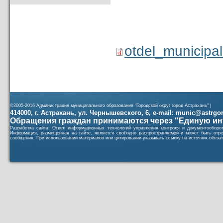
otdel_municipa
©2005-2016 Администрация муниципального образования "Городской округ город Астрахань" |
414000, г. Астрахань, ул. Чернышевского, 6, e-mail: munic@astrgorod
Обращения граждан принимаются через "Единую ин
Разработка сайта: Отдел информационных технологий управления контроля и документообор
Информация, размещенная на сайте, является свободно распространяемой и может быть отре
сообщения. При использовании материалов или цитировании указывать ссылку на источник обязат