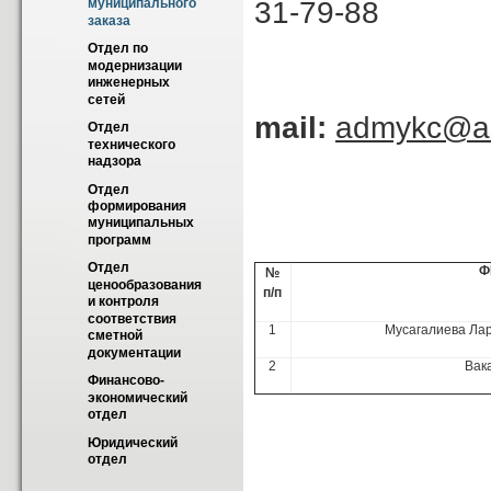
31-79-88
муниципального 
заказа
Отдел по 
модернизации 
инженерных 
сетей
mail:
admykc@as
Отдел 
технического 
надзора
Отдел 
Сотру
формирования 
муниципальных 
программ
Отдел 
Ф
№
ценообразования 
п/п
и контроля 
соответствия 
1
Мусагалиева Ла
сметной 
документации
2
Вак
Финансово-
экономический 
отдел
Юридический 
отдел