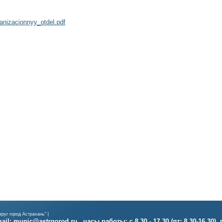
ganizacionnyy_otdel.pdf
руг город Астрахань" |
il: munic@astrgorod.ru , часы работы: с 8.30 - 17.30 (пт: 8.30-16.30),