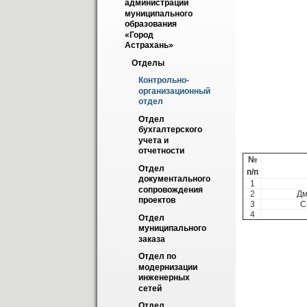
администрации 
Нач
муниципального 
образования 
«Город 
МИРО
Астрахань»
Замес
Отделы
Т
Контрольно-
организационный 
отдел
E
Отдел 
бухгалтерского 
Сотр
учета и 
отчетности
№
Отдел 
п/п
документального 
1
сопровождения 
2
Дм
проектов
3
С
4
Отдел 
муниципального 
заказа
Отдел по 
модернизации 
инженерных 
сетей
Отдел 