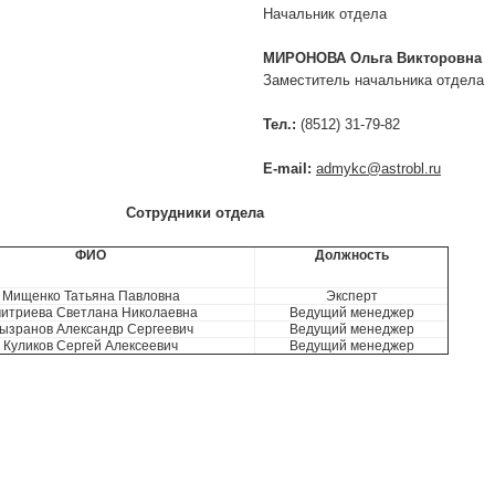
альник отдела
НОВА Ольга Викторовна
титель начальника отдела
ел.:
(8512) 31-79-82
-mail:
admykc@astrobl.ru
удники отдела
ФИО
Должность
Мищенко Татьяна Павловна
Эксперт
итриева Светлана Николаевна
Ведущий менеджер
ызранов Александр Сергеевич
Ведущий менеджер
Куликов Сергей Алексеевич
Ведущий менеджер