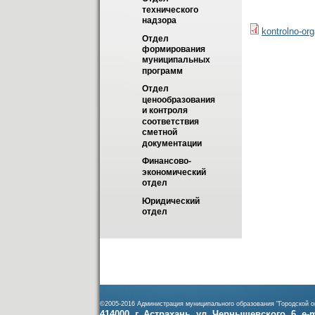
технического 
надзора
kontrolno-or
Отдел 
формирования 
муниципальных 
программ
Отдел 
ценообразования 
и контроля 
соответствия 
сметной 
документации
Финансово-
экономический 
отдел
Юридический 
отдел
©2005-2016 Администрация муниципального образования "Городской ок
414000, г. Астрахань, ул. Чернышевского, 6, e-ma