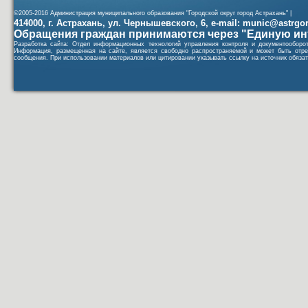
©2005-2016 Администрация муниципального образования "Городской округ город Астрахань" |
414000, г. Астрахань, ул. Чернышевского, 6, e-mail: munic@astrgorod
Обращения граждан принимаются через "Единую ин
Разработка сайта: Отдел информационных технологий управления контроля и документообор
Информация, размещенная на сайте, является свободно распространяемой и может быть отре
сообщения. При использовании материалов или цитировании указывать ссылку на источник обязат