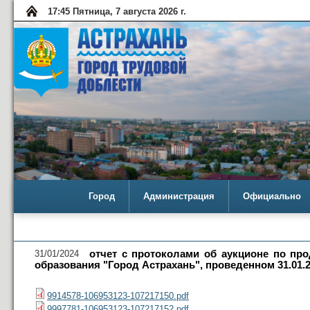
17:45 Пятница, 7 августа 2026 г.
Город
Администрация
Официально
31/01/2024
отчет с протоколами об аукционе по пр
образования "Город Астрахань", проведенном 31.01.
9914578-106953123-107217150.pdf
9997781-106953123-107217152.pdf