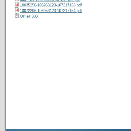
10035250-106953123-107217153.pdf
10072296-106953123-107217154.pdf
Отчет 303