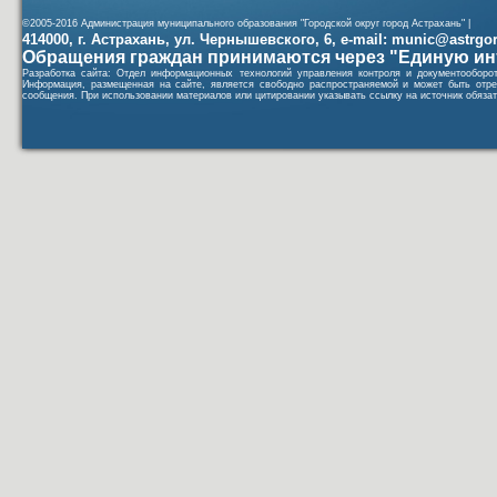
©2005-2016 Администрация муниципального образования "Городской округ город Астрахань" |
414000, г. Астрахань, ул. Чернышевского, 6, e-mail: munic@astrgorod
Обращения граждан принимаются через "Единую ин
Разработка сайта: Отдел информационных технологий управления контроля и документообор
Информация, размещенная на сайте, является свободно распространяемой и может быть отре
сообщения. При использовании материалов или цитировании указывать ссылку на источник обязат