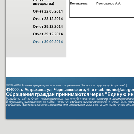
имущества)
Покупатель
Пустовалов А.А.
Отчет 22.05.2014
Отчет 23.12.2014
Отчет 29.12.2014
Отчет 29.12.2014
Отчет 30.09.2014
©2005-2016 Администрация муниципального образования "Городской округ город Астрахань" |
414000, г. Астрахань, ул. Чернышевского, 6, e-mail: munic@astrgorod
Обращения граждан принимаются через "Единую ин
Разработка сайта: Отдел информационных технологий управления контроля и документообор
Информация, размещенная на сайте, является свободно распространяемой и может быть отре
сообщения. При использовании материалов или цитировании указывать ссылку на источник обязат