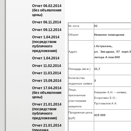
Отчет 06.02.2014 
(без объявления 
цены)
Отчет 06.11.2014
№ лота
01
Отчет 09.12.2014
Объект
Нежилое помещение
Отчет 1.04.2014 
(посредством 
публичного 
г.Астрахань,
предложения)
Адрес
ул. Звездная, 57 корп.3
литера А пом.069
Отчет 1.04.2014
Отчет 11.02.2014
Площадь (кв.м.)
21,7
Отчет 11.03.2014
Количество
Отчет 15.09.2014
3
поданных заявок
Отчет 17.04.2014 
Лица,
(без объявления 
Геворкян А.Н. – неявка;
признанные
цены)
Егорочкин Е.О.;
участниками
Пустовалов А.А.
Отчет 21.01.2014 
аукциона
(посредством 
Продажная цена
публичного 
415 000
предложения)
(руб)
Отчет 21.01.2014 
(продажа 