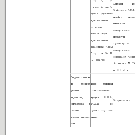
Астрахань, ул.
Милиции/ Кр
Победы, 47 пом.3»;
Набережная, 2/21/3
приказ управления
пом.12»; прика
муниципального
управления
имущества
муниципального
администрации
имущества
муниципального
администрации
образования «Город
муниципального
Астрахань» № 34
образования «Горо
от 10.03.2016
Астрахань» № 3
от 10.03.2016
Сведения о торгах
по продаже
Торги признаны
данного
несостоявшимися:
имущества,
аукцион 10.11.15,
Не проводились
объявленных в
14.01.16 - по
течение
причине отсутствия
предшествующего
заявок
года