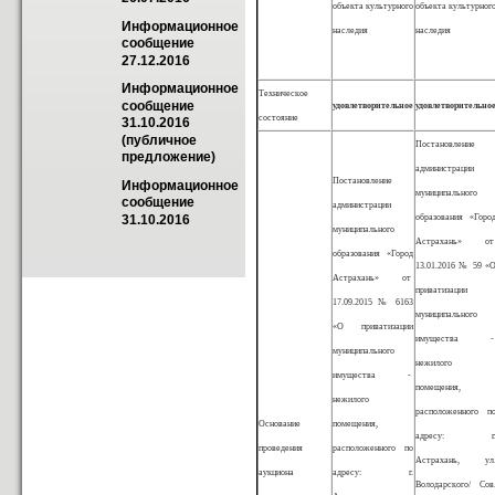
объекта культурного
объекта культурног
Информационное 
наследия
наследия
сообщение 
27.12.2016
Информационное 
Техническое
сообщение 
удовлетворительное
удовлетворительно
состояние
31.10.2016 
(публичное 
Постановление
предложение)
администрации
Постановление
Информационное 
муниципального
сообщение 
администрации
образования «Горо
31.10.2016
муниципального
Астрахань» о
образования «Город
13.01.2016 № 59 «
Астрахань» от
приватизации
17.09.2015 № 6163
муниципального
«О приватизации
имущества 
муниципального
нежилого
имущества -
помещения,
нежилого
расположенного п
Основание
помещения,
адресу: г
проведения
расположенного по
Астрахань, ул
аукциона
адресу: г.
Володарского/ Сов