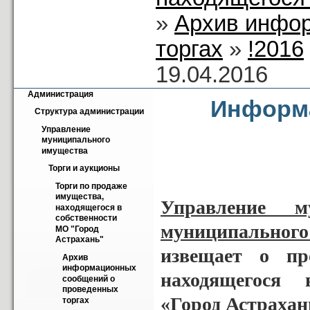
»
Архив инфо
торгах
»
!2016
19.04.2016
Администрация
Информа
Структура администрации
Управление 
муниципального 
имущества
Торги и аукционы
Торги по продаже 
имущества, 
Управление м
находящегося в 
собственности 
муниципального 
МО "Город 
Астрахань"
извещает о пр
Архив 
информационных 
находящегося в
сообщений о 
проведенных 
«Город Астрахан
торгах