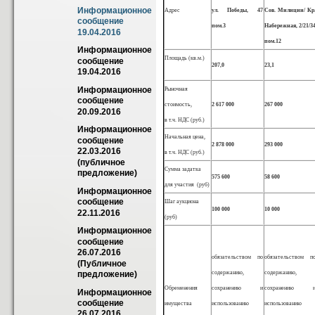
Информационное 
Адрес
ул. Победы, 47
Сов. Милиции/ Кр
сообщение 
пом.3
Набережная, 2/21/3
19.04.2016
пом.12
Информационное 
Площадь (кв.м.)
сообщение 
207,0
23,1
19.04.2016
Информационное 
Рыночная
сообщение 
стоимость,
2 617 000
267 000
20.09.2016
в т.ч. НДС (руб.)
Информационное 
Начальная цена,
сообщение 
2 878 000
293 000
22.03.2016 
в т.ч. НДС (руб.)
(публичное 
Сумма задатка
предложение)
575 600
58 600
для участия (руб)
Информационное 
сообщение 
Шаг аукциона
100 000
10 000
22.11.2016
(руб)
Информационное 
сообщение 
26.07.2016 
обязательством по
обязательством п
(Публичное 
содержанию,
содержанию,
предложение)
Обременения
сохранению и
сохранению 
Информационное 
сообщение 
имущества
использованию
использованию
26.07.2016