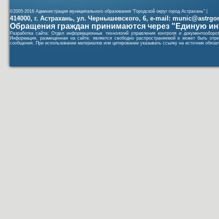
©2005-2016 Администрация муниципального образования "Городской округ город Астрахань" |
414000, г. Астрахань, ул. Чернышевского, 6, e-mail: munic@astrgorod
Обращения граждан принимаются через "Единую ин
Разработка сайта: Отдел информационных технологий управления контроля и документообор
Информация, размещенная на сайте, является свободно распространяемой и может быть отре
сообщения. При использовании материалов или цитировании указывать ссылку на источник обязат