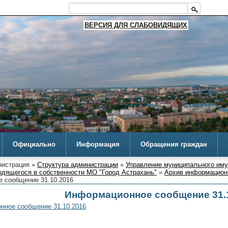
ВЕРСИЯ ДЛЯ СЛАБОВИДЯЩИХ
Официально
Информация
Обращения граждан
истрация »
Структура администрации
»
Управление муниципального им
одящегося в собственности МО "Город Астрахань"
»
Архив информацион
 сообщение 31.10.2016
Информационное сообщение 31.
нное сообщение 31.10.2016