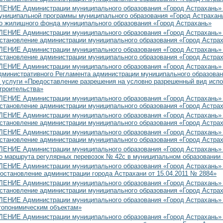
НИЕ Администрации муниципального образования «Город Астрахань» от
униципальной программы муниципального образования «Город Астрахан
о жилищного фонда муниципального образования «Город Астрахань»
НИЕ Администрации муниципального образования «Город Астрахань» от
остановление администрации муниципального образования «Город Астрах
НИЕ Администрации муниципального образования «Город Астрахань» от
остановление администрации муниципального образования «Город Астрах
НИЕ Администрации муниципального образования «Город Астрахань» от
дминистративного Регламента администрации муниципального образован
 услуги «Предоставление разрешения на условно разрешенный вид испо
троительства»
НИЕ Администрации муниципального образования «Город Астрахань» от
остановление администрации муниципального образования «Город Астрах
НИЕ Администрации муниципального образования «Город Астрахань» от
остановление администрации муниципального образования «Город Астрах
НИЕ Администрации муниципального образования «Город Астрахань» от
остановление администрации муниципального образования «Город Астрах
НИЕ Администрации муниципального образования «Город Астрахань» от
о маршрута регулярных перевозок № 42с в муниципальном образовании 
НИЕ Администрации муниципального образования «Город Астрахань» от
остановление администрации города Астрахани от 15.04.2011 № 2884»
НИЕ Администрации муниципального образования «Город Астрахань» от
становление администрации муниципального образования «Город Астрах
НИЕ Администрации муниципального образования «Город Астрахань» от
топонимическим объектам»
НИЕ Администрации муниципального образования «Город Астрахань» от