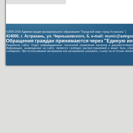
©2005-2016 Администрация муниципального образования "Городской округ город Астрахань" |
414000, г. Астрахань, ул. Чернышевского, 6, e-mail: munic@astrgorod
Обращения граждан принимаются через "Единую ин
Разработка сайта: Отдел информационных технологий управления контроля и документообор
Информация, размещенная на сайте, является свободно распространяемой и может быть отре
сообщения. При использовании материалов или цитировании указывать ссылку на источник обязат