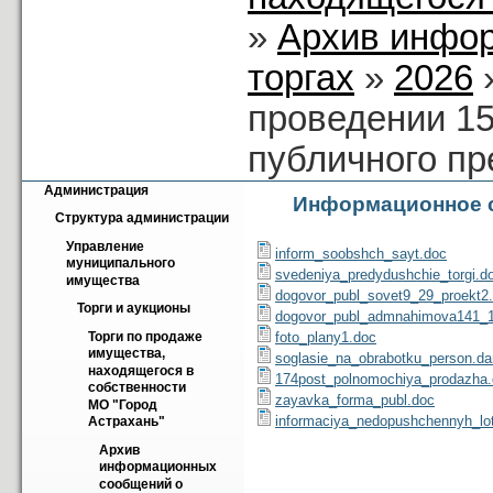
»
Архив инфо
торгах
»
2026
проведении 15
публичного п
Администрация
Информационное с
Структура администрации
Управление 
inform_soobshch_sayt.doc
муниципального 
svedeniya_predydushchie_torgi.d
имущества
dogovor_publ_sovet9_29_proekt2
Торги и аукционы
dogovor_publ_admnahimova141_1
foto_plany1.doc
Торги по продаже 
имущества, 
soglasie_na_obrabotku_person.da
находящегося в 
174post_polnomochiya_prodazha
собственности 
zayavka_forma_publ.doc
МО "Город 
informaciya_nedopushchennyh_lo
Астрахань"
Архив 
информационных 
сообщений о 