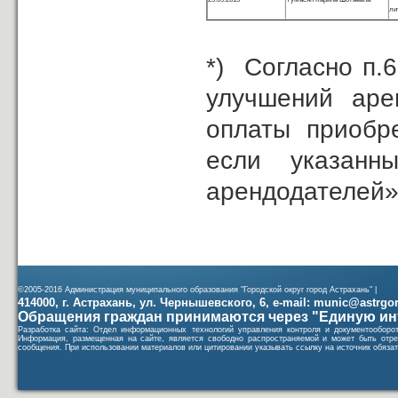
ли
*) Согласно п.
улучшений аре
оплаты приобр
если указанн
арендодателей
©2005-2016 Администрация муниципального образования "Городской округ город Астрахань" |
414000, г. Астрахань, ул. Чернышевского, 6, e-mail: munic@astrgorod
Обращения граждан принимаются через "Единую ин
Разработка сайта: Отдел информационных технологий управления контроля и документообор
Информация, размещенная на сайте, является свободно распространяемой и может быть отре
сообщения. При использовании материалов или цитировании указывать ссылку на источник обязат