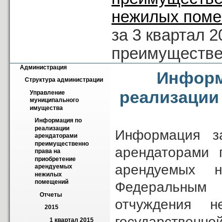
нежилых пом
за 3 квартал 
преимуществе
Администрация
Информа
Структура администрации
реализации
Управление 
муниципального 
имущества
Информация по 
реализации 
Информация з
арендаторами 
преимущественно 
арендаторами 
права на 
приобретение 
арендуемых 
арендуемых 
нежилых 
помещений
Федеральным
Отчеты
отчуждения н
2015
государствен
1 квартал 2015