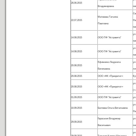
26.06.2015
Владимировна
по
С
Матвеева Татьяна
22.07.2015
На
Павловна
по
ул
14.08.2015
ООО ПФ "Астравита"
по
ул
14.08.2015
ООО ПФ "Астравита"
по
Ефименко Людмила
ул
20.08.2015
Евгеньевна
ли
20.08.2015
ООО «ФК «Приоритет»
Ку
у
20.08.2015
ООО «ФК «Приоритет»
(+
01.09.2015
ООО ПФ "Астравита"
ул
ул
10.09.2015
Беляева Ольга Витальевна
На
Гераськин Владимир
ул
29.09.2015
Васильевич
ли
ул
29.09.2015
Тумасян Карина Шотаевна