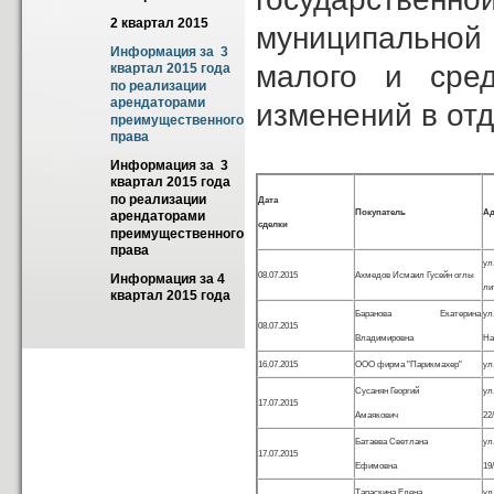
2 квартал 2015
муниципальной
Информация за  3 
малого и сред
квартал 2015 года 
по реализации 
арендаторами 
изменений в от
преимущественного 
права
Информация за  3 
квартал 2015 года 
по реализации 
Дата
Покупатель
Ад
арендаторами 
сделки
преимущественного 
права
ул
08.07.2015
Ахмедов Исмаил Гусейн оглы
Информация за 4 
ли
квартал 2015 года
Баранова Екатерина
у
08.07.2015
Владимировна
На
16.07.2015
ООО фирма "Парикмахер"
ул
Сусанян Георгий
ул
17.07.2015
Амаякович
22
Батаева Светлана
ул
17.07.2015
Ефимовна
19
Тараскина Елена
ул