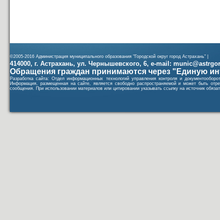
©2005-2016 Администрация муниципального образования "Городской округ город Астрахань" |
414000, г. Астрахань, ул. Чернышевского, 6, e-mail: munic@astrgorod
Обращения граждан принимаются через "Единую ин
Разработка сайта: Отдел информационных технологий управления контроля и документообор
Информация, размещенная на сайте, является свободно распространяемой и может быть отре
сообщения. При использовании материалов или цитировании указывать ссылку на источник обязат