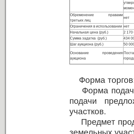
утве
момен
Обременение правами
нет
третьих лиц
Ограничения в использовании
нет
Начальная цена (руб.)
2 170
Сумма задатка (руб.)
434 0
Шаг аукциона (руб.)
50 00
Основание проведения
Поста
аукциона
город
Форма торгов:
Форма подачи 
подачи предл
участков.
Предмет прода
земельных учас