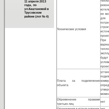
тепл
11 апреля 2013 
реко
года,  по 
ул.Каштановой в 
котел
Трусовском 
ее мо
районе (лот № 4)
для
пот
строи
Технические условия
ист
прое
При
вариа
тепло
экспл
буду
усло
проек
уст
подк
Плата за подключение
комму
объекта
опре
утве
момен
Обременение правами
нет
третьих лиц
Ограничения в использовании
нет