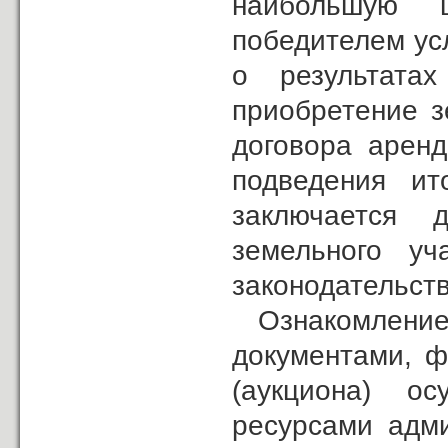
наибольшую 
победителем ус
о результата
приобретение з
договора арен
подведения ит
заключается д
земельного уч
законодательст
Ознакомление
документами, ф
(аукциона) о
ресурсами адми