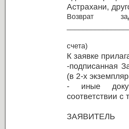
Астрахани, друго
Возврат з
_______________
(р
счета)
К заявке прилаг
-подписанная З
(в 2-х экземпляр
- иные доку
соответствии с 
ЗА
_____________