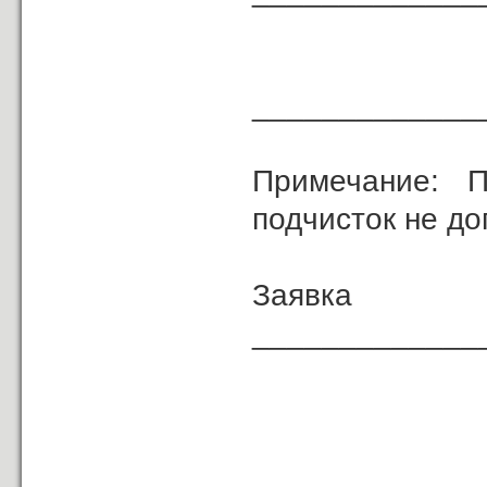
«
______________
Примечание: П
подчисток не до
Зая
_____________
(должность