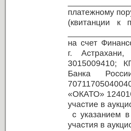
_____________
платежному по
(квитанции к 
______________
на счет Финанс
г. Астрахан
3015009410; К
Банка Рос
707117050400
«ОКАТО» 1240100
участие в аукци
с указанием в 
участия в аукци