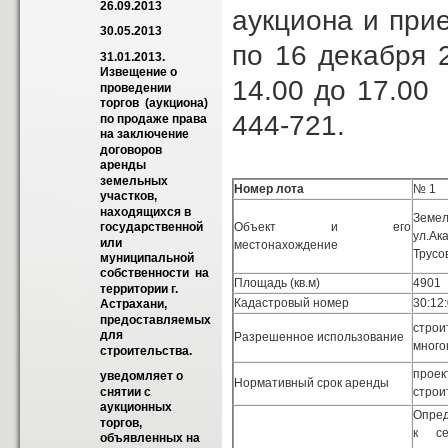
26.09.2013
аукциона и при
30.05.2013
по 16 декабря 
31.01.2013. 
Извещение о 
14.00 до 17.00 
проведении   
торгов  (аукциона)  
444-721.
по продаже права 
на заключение 
договоров 
аренды 
земельных 
Номер лота
№ 1
участков, 
находящихся в   
Зем
Объект и его
государственной  
ул.Ак
или 
местонахождение
Трусо
муниципальной 
собственности  на 
Площадь (кв.м)
4901
территории г. 
Кадастровый номер
30:12
Астрахани,  
предоставляемых 
строи
для 
Разрешенное использование
много
строительства.
проек
уведомляет о 
Нормативный срок аренды
строи
снятии с 
аукционных 
Опред
торгов, 
к се
объявленных на 