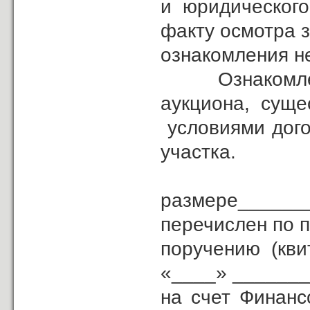
и юридического
факту осмотра з
ознакомления н
Ознакомлен с 
аукциона, сущ
условиями дого
участка.
За
размере______
перечислен по 
поручению (кв
«____» _______
на счет Финанс