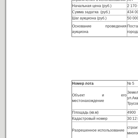
Начальная цена (руб.)
2 170
Сумма задатка (руб.)
434 0
Шаг аукциона (руб.)
50 00
Основание проведения
Поста
аукциона
город
Номер лота
№ 5
Зем
Объект и его
ул.Ак
местонахождение
Трусо
Площадь (кв.м)
4900
Кадастровый номер
30:12
строи
Разрешенное использование
много