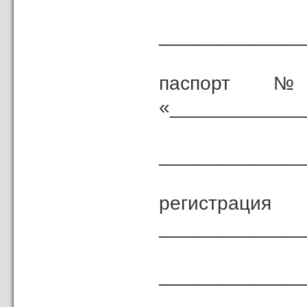
(дол
_____________
паспорт № _
«____________
_____________
( ке
регистрац
_____________
_____________