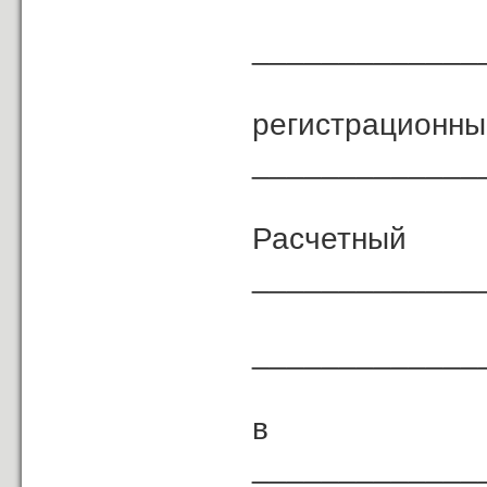
_____________
регист
_____________
Расчетный 
_____________
_____________
в лиц
_____________