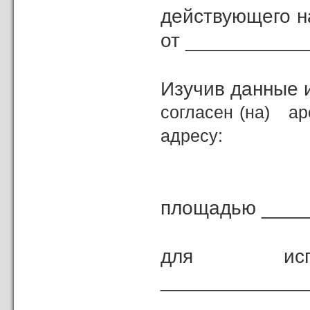
действующего н
от ___________
Изучив данные 
согласен (на) а
адресу:
площадью ____
для и
_____________
___________________________