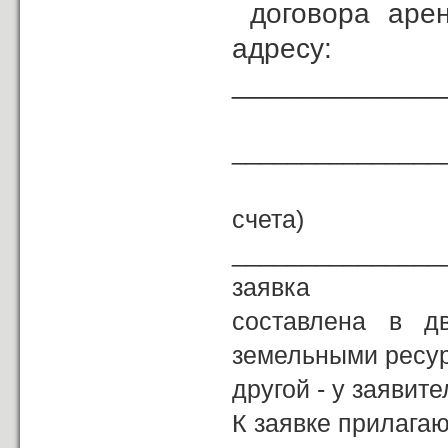
договора арен
адресу:
_____________
Возврат з
_______________
(р
счета)
_______________
заявка
составлена в д
земельными ресур
другой - у заявите
К заявке прилагаю