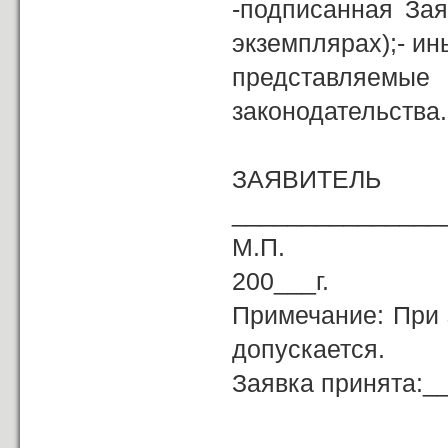
-подписанная Зая
экземплярах);- ин
представляемые
законодательства.
ЗА
_______________
М.П. «__
200___г.
Примечание: При 
допускается.
Заявка принята:
(должность,