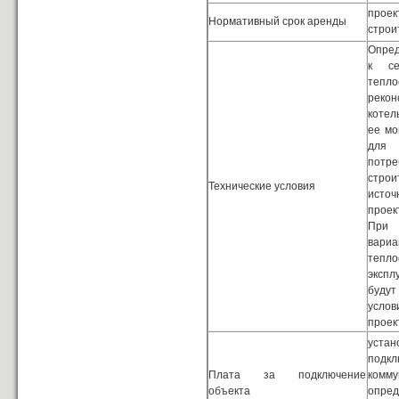
проек
Нормативный срок аренды
строи
Опред
к се
тепл
реко
котел
ее мо
для
пот
строи
Технические условия
ист
прое
При
вариа
тепло
экспл
буду
усло
проек
уст
подк
Плата за подключение
комму
объекта
опре