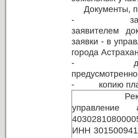
Документы, пре
- заявка на
заявителем до
заявки - в упр
города Астрахани
- договор о
предусмотренно
- копию плате
Реквизиты с
управление
4030281080000
ИНН 3015009410