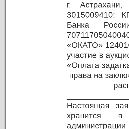
г. Астрахан
3015009410; К
Банка Рос
707117050400
«ОКАТО» 1240100
участие в аукц
«Опла­та задатк
права на заклю
распол
_____________
Настоящая зая
хранится в
администрации 