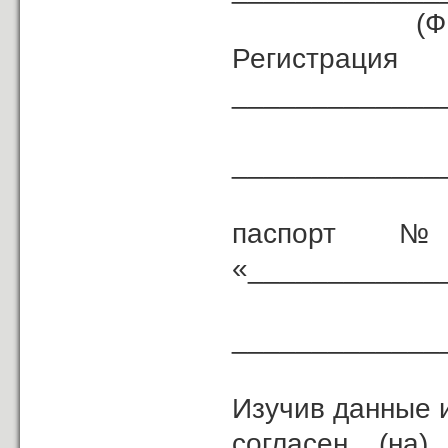
(ФИО
Регистрац
_____________
_____________
паспорт № _
«____________
_____________
(кем
Изучив данные 
согласен (н