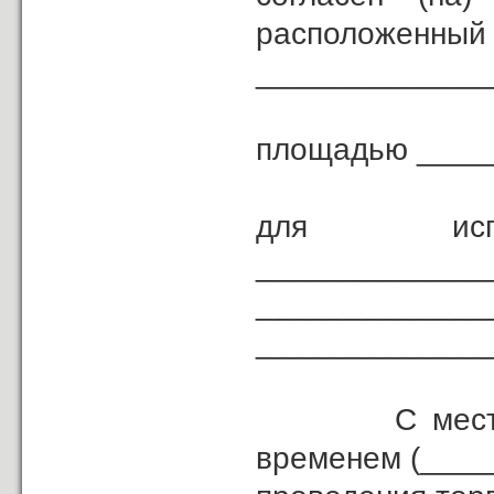
расположенный 
_____________
площадью ____
для и
_____________
___________________________
_____________
С местом, д
временем (____