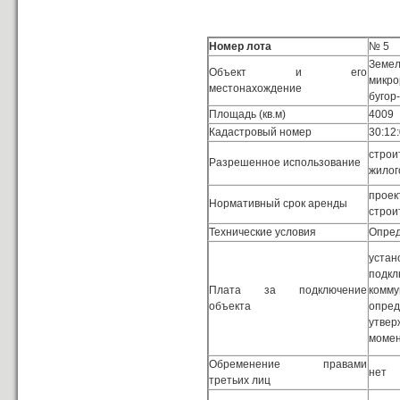
Номер лота
№ 5
Зем
Объект и его
микр
местонахождение
бугор
Площадь (кв.м)
4009
Кадастровый номер
30:12
строи
Разрешенное использование
жилог
проек
Нормативный срок аренды
строи
Технические условия
Опре
уст
подк
Плата за подключение
комму
объекта
опре
утве
момен
Обременение правами
нет
третьих лиц