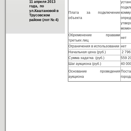
11 апреля 2013 
уст
года,  по 
подк
ул.Каштановой в 
Плата за подключение
комму
Трусовском 
объекта
опре
районе (лот № 4)
утве
момен
Обременение правами
нет
третьих лиц
Ограничения в использовании
нет
Начальная цена (руб.)
2 796
Сумма задатка (руб.)
559 2
Шаг аукциона (руб.)
40 00
Основание проведения
Поста
аукциона
город