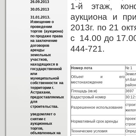
26.09.2013
1-й этаж, ко
30.05.2013
аукциона и пр
31.01.2013. 
Извещение о 
2013г. по 21 ок
проведении   
торгов  (аукциона)  
с 14.00 до 17.0
по продаже права 
на заключение 
договоров 
444-721.
аренды 
земельных 
участков, 
находящихся в   
Номер лота
№ 1
государственной  
или 
Зем
Объект и его
муниципальной 
ул.Ба
местонахождение
собственности  на 
район
территории г. 
Площадь (кв.м)
3697
Астрахани,  
Кадастровый номер
30:12
предоставляемых 
для 
строи
строительства.
Разрешенное использование
жилог
уведомляет о 
проек
снятии с 
Нормативный срок аренды
аукционных 
строи
торгов, 
Технические условия
Опре
объявленных на 