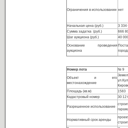
Ограничения в использовании
нет
Начальная цена (руб.)
3 334
Сумма задатка (руб.)
666 8
Шаг аукциона (руб.)
40 00
Основание проведения
Поста
аукциона
город
Номер лота
№ 9
Зем
Объект и его
ул.К
местонахождение
Киров
Площадь (кв.м)
1583
Кадастровый номер
30:12
строи
Разрешенное использование
гараж
проек
Нормативный срок аренды
строит