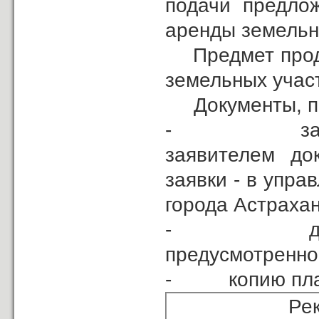
подачи предло
аренды земельн
Предмет прода
земельных учас
Документы, пре
- заявка на
заявителем до
заявки - в упр
города Астрахани
- договор о
предусмотренно
- копию плате
Реквизиты с