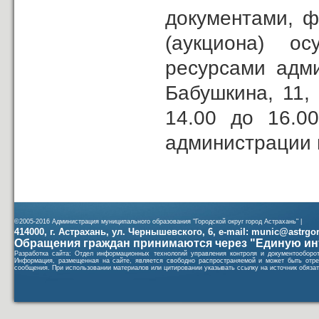
документами, ф
(аукциона) о
ресурсами адми
Бабушкина, 11,
14.00 до 16.0
администрации 
©2005-2016 Администрация муниципального образования "Городской округ город Астрахань" |
414000, г. Астрахань, ул. Чернышевского, 6, e-mail: munic@astrgorod
Обращения граждан принимаются через "Единую ин
Разработка сайта: Отдел информационных технологий управления контроля и документообор
Информация, размещенная на сайте, является свободно распространяемой и может быть отре
сообщения. При использовании материалов или цитировании указывать ссылку на источник обязат