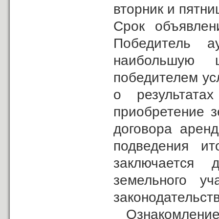
вторник и пятниц
Cрок объявлен
Победитель ау
наибольшую 
победителем ус
о результата
приобретение з
договора арен
подведения ит
заключается д
земельного уч
законодательст
Ознакомление