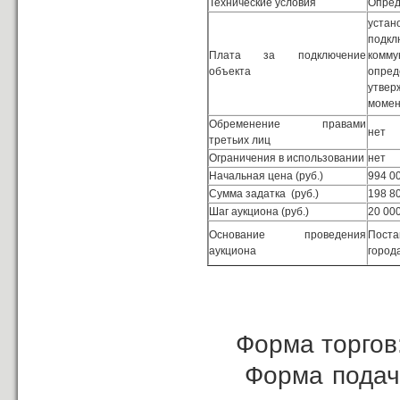
Технические условия
Опре
уста
подк
Плата за подключение
комму
объекта
опре
утве
момен
Обременение правами
нет
третьих лиц
Ограничения в использовании
нет
Начальная цена (руб.)
994 0
Сумма задатка (руб.)
198 8
Шаг аукциона (руб.)
20 00
Основание проведения
Поста
аукциона
город
Форма торгов:
Форма подачи 