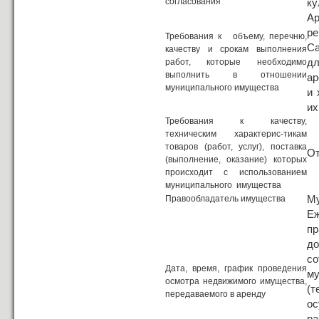
согласования
ку
Ар
р
Требования к объему, перечню,
Са
качеству и срокам выполнения
д
работ, которые необходимо
выполнить в отношении
ар
муниципального имущества
и 
их
Требования к качеству,
техническим характерис-тикам
товаров (работ, услуг), поставка
От
(выполнение, оказание) которых
происходит с использованием
муниципального имущества
Му
Правообладатель имущества
Е
пр
до
с
Дата, время, график проведения
м
осмотра недвижимого имущества,
(
передаваемого в аренду
ос
ра