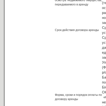
осмотра недвижимого имущества,
(
передаваемого в аренду
ос
ра
но
за
С
Срок действия договора аренды
ус
С
ус
да
е
за
Уп
(Ф
р/
Ба
по
БИ
ОК
Форма, сроки и порядок оплаты по
«С
договору аренды
не