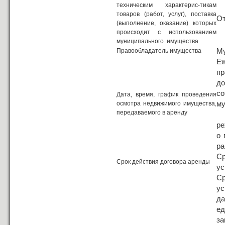
техническим характерис-тикам
товаров (работ, услуг), поставка
От
(выполнение, оказание) которых
происходит с использованием
муниципального имущества
Му
Правообладатель имущества
Е
пр
до
с
Дата, время, график проведения
му
осмотра недвижимого имущества,
передаваемого в аренду
3
ре
о 
ра
С
Срок действия договора аренды
ус
С
ус
да
е
за