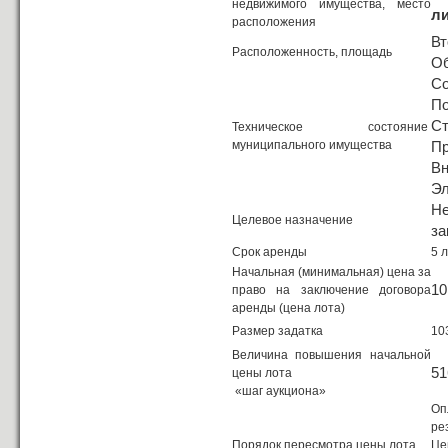
недвижимого имущества, место
ли
расположения
Вт
Расположенность, площадь
Об
Со
По
Ст
Техническое состояние
муниципального имущества
Пр
Вн
Эл
Н
Целевое назначение
за
Срок аренды
5 
Начальная (минимальная) цена за
10
право на заключение договора
аренды (цена лота)
Размер задатка
10
Величина повышения начальной
51
цены лота
«шаг аукциона»
Оп
ре
Порядок пересмотра цены лота
Це