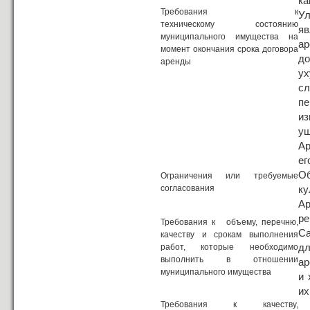
к
Требования к
У
техническому состоянию
яв
муниципального имущества на
а
момент окончания срока договора
до
аренды
ух
сл
пе
из
ущ
Ар
ег
Об
Ограничения или требуемые
согласования
ку
Ар
р
Требования к объему, перечню,
Са
качеству и срокам выполнения
д
работ, которые необходимо
выполнить в отношении
ар
муниципального имущества
и 
их
Требования к качеству,