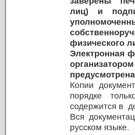
заверены печа
лиц) и подп
уполномоче
собственнор
физического л
Электронная ф
организаторо
предусмотрена
Копии докумен
порядке толь
содержится в д
Вся документац
русском языке.