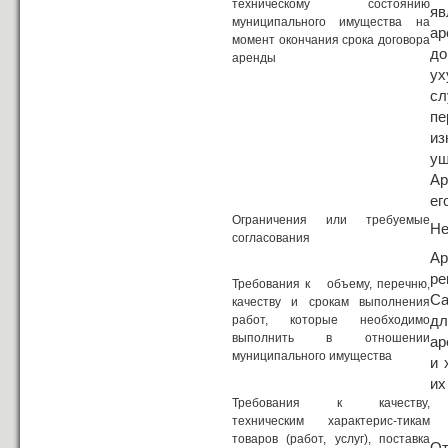
техническому состоянию
яв
муниципального имущества на
ар
момент окончания срока договора
до
аренды
ух
сл
пе
из
ущ
Ар
ег
Ограничения или требуемые
Не
согласования
Ар
р
Требования к объему, перечню,
Са
качеству и срокам выполнения
д
работ, которые необходимо
выполнить в отношении
ар
муниципального имущества
и 
их
Требования к качеству,
техническим характерис-тикам
товаров (работ, услуг), поставка
От