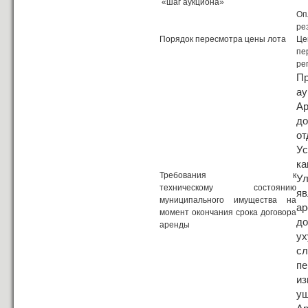
«шаг аукциона»
Оп
ре
Порядок пересмотра цены лота
Це
пе
ре
Пр
ау
А
д
от
У
к
Требования к
У
техническому состоянию
яв
муниципального имущества на
а
момент окончания срока договора
до
аренды
ух
сл
пе
из
ущ