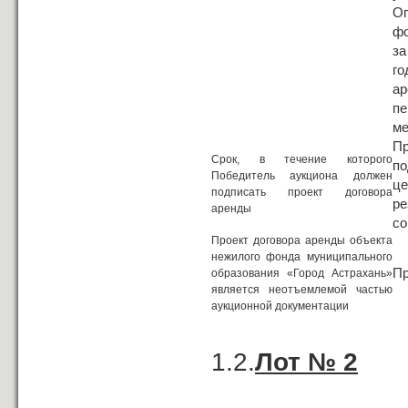
Оп
фо
за
го
а
пе
ме
П
Срок, в течение которого
по
Победитель аукциона должен
це
подписать проект договора
ре
аренды
со
Проект договора аренды объекта
нежилого фонда муниципального
Пр
образования «Город Астрахань»
является неотъемлемой частью
аукционной документации
1.2.
Лот № 2