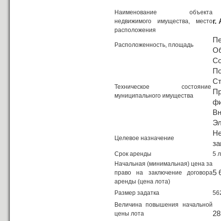
Наименование объекта
г.
недвижимого имущества, место
расположения
Пе
Расположенность, площадь
Об
Со
По
Ст
Техническое состояние
П
муниципального имущества
фи
Вн
Эл
Н
Целевое назначение
за
Срок аренды
5 
Начальная (минимальная) цена за
5 
право на заключение договора
аренды (цена лота)
Размер задатка
56
Величина повышения начальной
28
цены лота