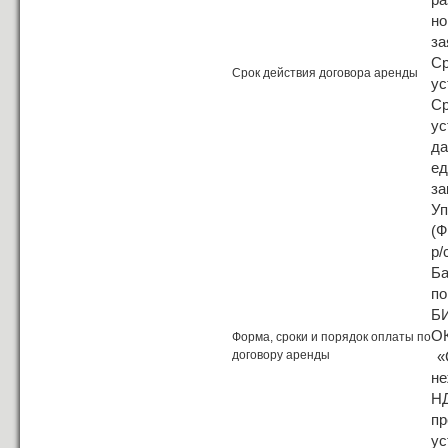
но
за
С
Срок действия договора аренды
ус
С
ус
да
е
за
Уп
(Ф
р/
Ба
по
БИ
ОК
Форма, сроки и порядок оплаты по
договору аренды
«С
не
Н
пр
ус