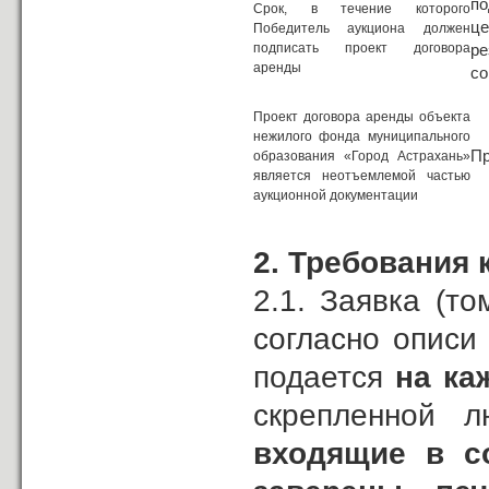
по
Срок, в течение которого
це
Победитель аукциона должен
подписать проект договора
ре
аренды
со
Проект договора аренды объекта
нежилого фонда муниципального
Пр
образования «Город Астрахань»
является неотъемлемой частью
аукционной документации
2. Требования 
2.1. Заявка (то
согласно описи
подается
на ка
скрепленной 
входящие в со