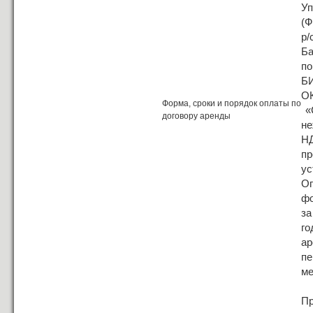
Уп
(Ф
р/
Ба
по
БИ
ОК
Форма, сроки и порядок оплаты по
«С
договору аренды
не
Н
пр
ус
Оп
фо
за
го
а
пе
ме
П