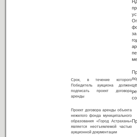
Н
пр
ус
Оп
фо
за
го
а
пе
ме
П
по
Срок, в течение которого
це
Победитель аукциона должен
подписать проект договора
ре
аренды
со
Проект договора аренды объекта
нежилого фонда муниципального
Пр
образования «Город Астрахань»
является неотъемлемой частью
аукционной документации