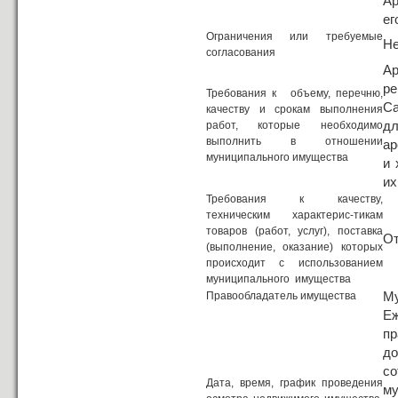
Ар
ег
Ограничения или требуемые
Не
согласования
Ар
р
Требования к объему, перечню,
Са
качеству и срокам выполнения
д
работ, которые необходимо
выполнить в отношении
ар
муниципального имущества
и 
их
Требования к качеству,
техническим характерис-тикам
товаров (работ, услуг), поставка
От
(выполнение, оказание) которых
происходит с использованием
муниципального имущества
Му
Правообладатель имущества
Е
пр
до
с
Дата, время, график проведения
м