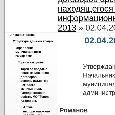
находящегося 
информационн
2013
» 02.04.
Администрация
02.04.
Структура администрации
Управление 
муниципального 
имущества
Торги и аукционы
Утвержда
Торги по продаже 
права заключения 
Начальник у
договоров 
аренды объектов 
муниципально
нежилого 
муниц.фонда, 
администрации
находящегося в 
собств. МО "Город 
Астрахань"
Архив 
Рома
информационных 