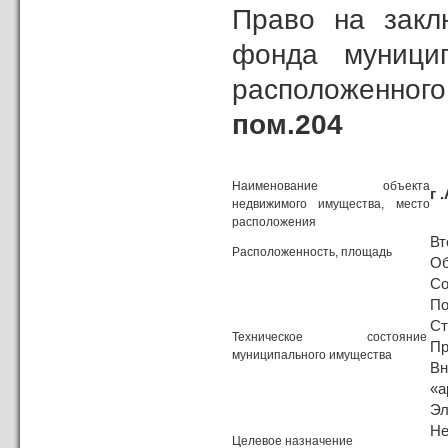
Право на закл
фонда муницип
расположенног
пом.204
Наименование объекта
г 
недвижимого имущества, место
расположения
Вт
Расположенность, площадь
Об
Со
По
Ст
Техническое состояние
Пр
муниципального имущества
В
«а
Эл
Н
Целевое назначение