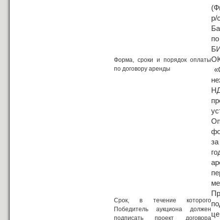
(Ф
р/
Ба
по
БИ
ОК
Форма, сроки и порядок оплаты
по договору аренды
«С
не
НД
пр
ус
Оп
фо
за
го
ар
пе
ме
П
Срок, в течение которого
по
Победитель аукциона должен
це
подписать проект договора