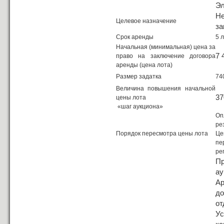
Эл
Н
Целевое назначение
за
Срок аренды
5 
Начальная (минимальная) цена за
7 
право на заключение договора
аренды (цена лота)
Размер задатка
74
Величина повышения начальной
37
цены лота
«шаг аукциона»
Оп
ре
Порядок пересмотра цены лота
Це
пе
ре
Пр
ау
А
д
от
У