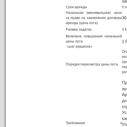
за
Срок аренды
5 л
Начальная (минимальная) цена
36
за право на заключение договора
аренды (цена лота)
Размер задатка
3 6
Величина повышения начальной
1 
цены лота
«шаг аукциона»
Оп
ре
Це
Порядок пересмотра цены лота
пе
ре
Пр
ау
Ар
до
от
Ус
ка
Требования к
Ул