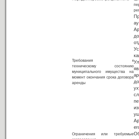
пе
ре
Пр
ау
А
д
от
У
к
Требования к
У
техническому состоянию
яв
муниципального имущества на
а
момент окончания срока договора
до
аренды
ух
сл
пе
из
ущ
Ар
ег
Об
Ограничения или требуемые