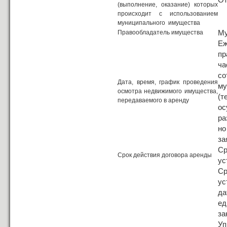
(выполнение, оказание) которых
происходит с использованием
муниципального имущества
Му
Правообладатель имущества
Е
пр
ча
с
Дата, время, график проведения
м
осмотра недвижимого имущества,
(
передаваемого в аренду
ос
ра
но
за
С
Срок действия договора аренды
ус
С
ус
да
ед
за
Уп