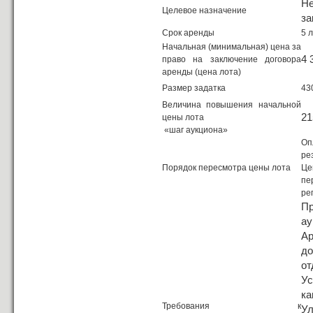
Н
Целевое назначение
за
Срок аренды
5 
Начальная (минимальная) цена за
4 
право на заключение договора
аренды (цена лота)
Размер задатка
43
Величина повышения начальной
21
цены лота
«шаг аукциона»
Оп
ре
Порядок пересмотра цены лота
Це
пе
ре
Пр
ау
А
д
от
У
к
Требования к
У