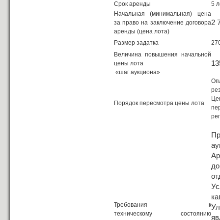
Срок аренды
5 л
Начальная (минимальная) цена
2 
за право на заключение договора
аренды (цена лота)
Размер задатка
270
Величина повышения начальной
13
цены лота
«шаг аукциона»
Оп
ре
Це
Порядок пересмотра цены лота
пе
ре
Пр
ау
Ар
до
от
Ус
ка
Требования к
Ул
техническому состоянию
яв