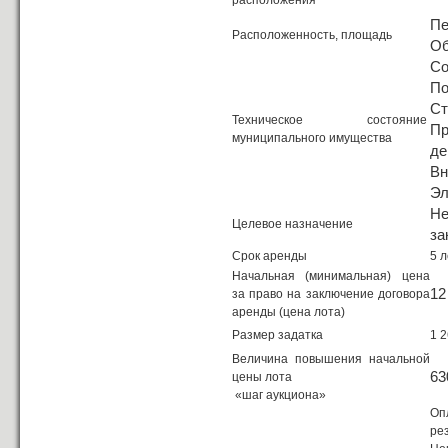
расположения
Пе
Расположенность, площадь
Об
Со
По
Ст
Техническое состояние
Пр
муниципального имущества
де
Вн
Эл
Н
Целевое назначение
за
Срок аренды
5 л
Начальная (минимальная) цена
12
за право на заключение договора
аренды (цена лота)
Размер задатка
1 2
Величина повышения начальной
63
цены лота
«шаг аукциона»
Оп
ре