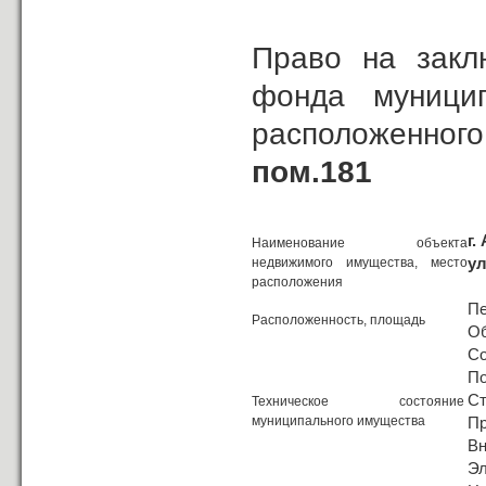
Право на закл
фонда муницип
расположенного
пом.181
г.
Наименование объекта
ул
недвижимого имущества, место
расположения
Пе
Расположенность, площадь
Об
Со
По
Ст
Техническое состояние
муниципального имущества
Пр
Вн
Эл