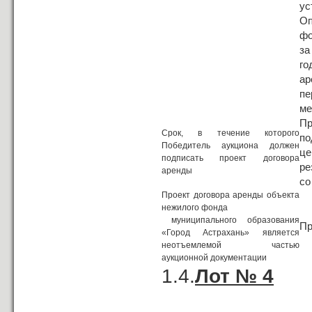
ус
Оп
фо
за
го
ар
пе
ме
П
Срок, в течение которого
по
Победитель аукциона должен
це
подписать проект договора
ре
аренды
со
Проект договора аренды объекта
нежилого фонда
муниципального образования
Пр
«Город Астрахань» является
неотъемлемой частью
аукционной документации
1.4.
Лот № 4