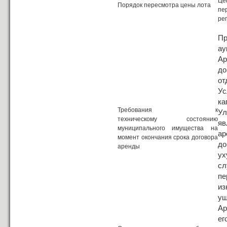
Це
Порядок пересмотра цены лота
пе
ре
Пр
ау
Ар
до
от
Ус
ка
Требования к
Ул
техническому состоянию
яв
муниципального имущества на
ар
момент окончания срока договора
до
аренды
ух
сл
пе
из
ущ
Ар
ег