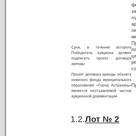
ф
з
г
а
п
м
П
Срок, в течение которого
п
Победитель аукциона должен
ц
подписать проект договора
ре
аренды
со
Проект договора аренды объекта
нежилого фонда муниципального
П
образования «Город Астрахань»
является неотъемлемой частью
аукционной документации
1.2.
Лот № 2