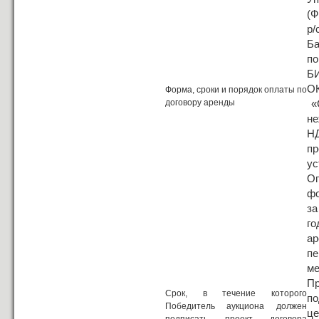
(Ф
р/
Ба
по
БИ
ОК
Форма, сроки и порядок оплаты по
договору аренды
«С
не
Н
пр
ус
Оп
фо
за
го
а
пе
ме
П
Срок, в течение которого
по
Победитель аукциона должен
це