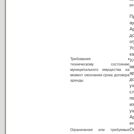
ре
П
а
А
д
о
У
к
Требования к
У
техническому состоянию
я
муниципального имущества на
а
момент окончания срока договора
д
аренды
у
с
п
и
у
А
ег
О
Ограничения или требуемые