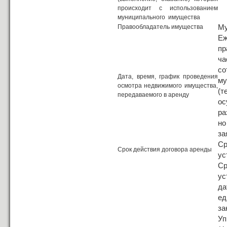
происходит с использованием
муниципального имущества
Му
Правообладатель имущества
Е
пр
ча
с
Дата, время, график проведения
м
осмотра недвижимого имущества,
(
передаваемого в аренду
ос
ра
но
за
С
Срок действия договора аренды
ус
С
ус
да
ед
за
Уп