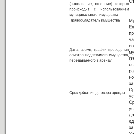
От
(выполнение, оказание) которых
происходит с использованием
муниципального имущества
Му
Правообладатель имущества
Е
пр
ча
с
Дата, время, график проведения
м
осмотра недвижимого имущества,
(
передаваемого в аренду
ос
ра
но
за
С
Срок действия договора аренды
ус
С
ус
да
е
за
Уп