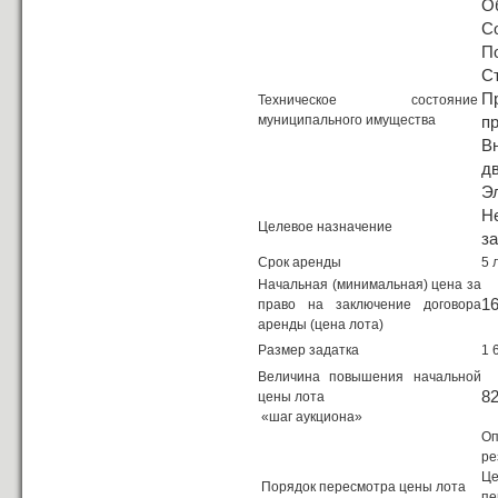
О
С
П
С
П
Техническое состояние
муниципального имущества
п
В
д
Э
Н
Целевое назначение
з
Срок аренды
5 
Начальная (минимальная) цена за
1
право на заключение договора
аренды (цена лота)
Размер задатка
1 
Величина повышения начальной
82
цены лота
«шаг аукциона»
Оп
ре
Це
Порядок пересмотра цены лота
пе