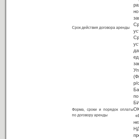
ра
но
за
С
Срок действия договора аренды
ус
С
ус
да
ед
за
Уп
(Ф
р/
Ба
по
БИ
ОК
Форма, сроки и порядок оплаты
по договору аренды
«С
не
НД
пр