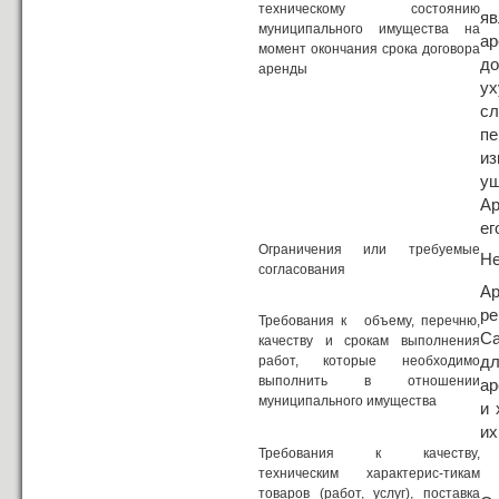
техническому состоянию
яв
муниципального имущества на
а
момент окончания срока договора
до
аренды
ух
сл
пе
из
ущ
Ар
ег
Ограничения или требуемые
Не
согласования
Ар
р
Требования к объему, перечню,
Са
качеству и срокам выполнения
д
работ, которые необходимо
выполнить в отношении
ар
муниципального имущества
и 
их
Требования к качеству,
техническим характерис-тикам
товаров (работ, услуг), поставка