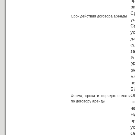
п
ра
С
Срок действия договора аренды
у
С
у
д
е
за
У
(
р
Б
по
Б
О
Форма, сроки и порядок оплаты
по договору аренды
«
н
Н
п
у
О