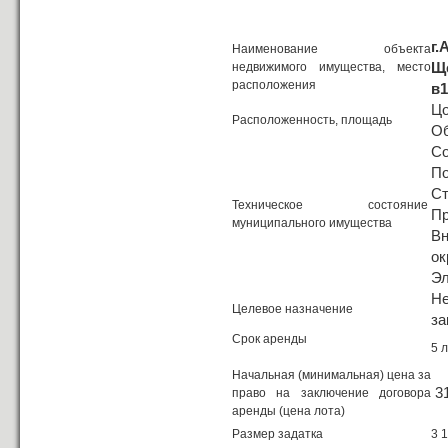
г.
Наименование объекта
Ще
недвижимого имущества, место
расположения
в1
Цо
Расположенность, площадь
Об
Со
По
Ст
Техническое состояние
Пр
муниципального имущества
Вн
ок
Эл
Н
Целевое назначение
за
Срок аренды
5 
Начальная (минимальная) цена за
31
право на заключение договора
аренды (цена лота)
Размер задатка
3 