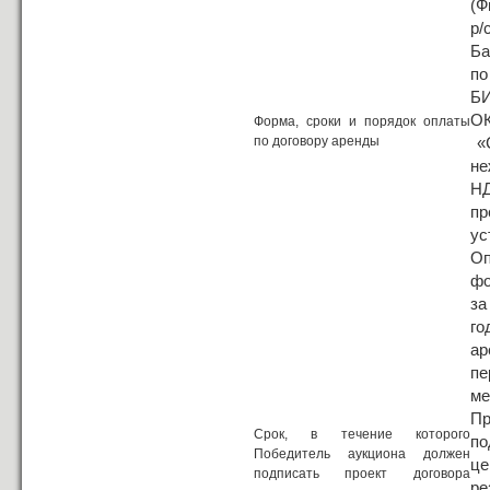
(Ф
р/
Ба
по
БИ
ОК
Форма, сроки и порядок оплаты
по договору аренды
«С
не
НД
пр
ус
Оп
фо
за
го
ар
пе
ме
П
Срок, в течение которого
по
Победитель аукциона должен
це
подписать проект договора
ре