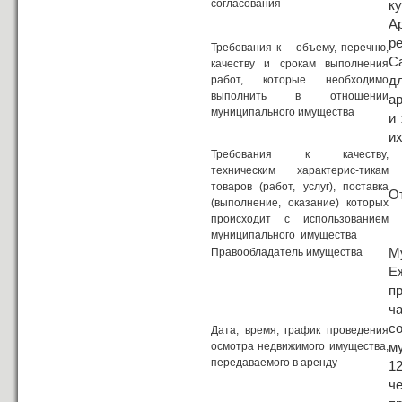
согласования
к
А
р
Требования к объему, перечню,
С
качеству и срокам выполнения
д
работ, которые необходимо
выполнить в отношении
а
муниципального имущества
и
их
Требования к качеству,
техническим характерис-тикам
товаров (работ, услуг), поставка
О
(выполнение, оказание) которых
происходит с использованием
муниципального имущества
М
Правообладатель имущества
Е
п
ч
с
Дата, время, график проведения
м
осмотра недвижимого имущества,
передаваемого в аренду
1
ч