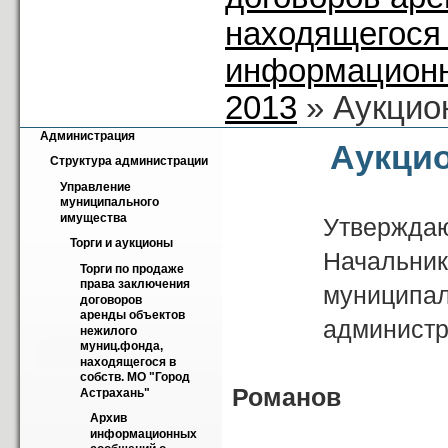
находящегося 
информационн
2013
» Аукцио
Администрация
Аукцио
Структура администрации
Управление 
муниципального 
имущества
Утвержда
Торги и аукционы
Начальник у
Торги по продаже 
права заключения 
муниципально
договоров 
аренды объектов 
администрации
нежилого 
муниц.фонда, 
находящегося в 
собств. МО "Город 
Рома
Астрахань"
Архив 
«____» _
информационных 