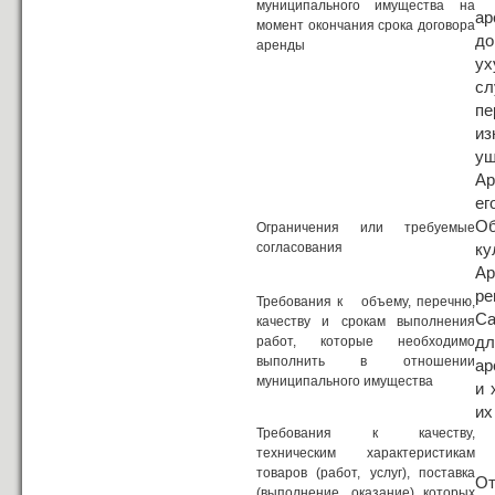
муниципального имущества на
ар
момент окончания срока договора
до
аренды
ух
сл
пе
из
ущ
Ар
ег
Об
Ограничения или требуемые
согласования
ку
Ар
р
Требования к объему, перечню,
Са
качеству и срокам выполнения
д
работ, которые необходимо
выполнить в отношении
ар
муниципального имущества
и 
их
Требования к качеству,
техническим характеристикам
товаров (работ, услуг), поставка
От
(выполнение, оказание) которых