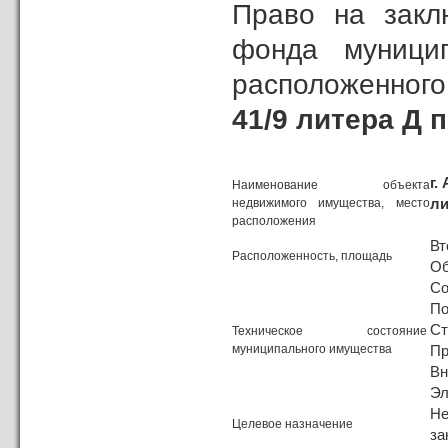
Право на закл
фонда муницип
расположенного
41/9 литера Д 
г.
Наименование объекта
ли
недвижимого имущества, место
расположения
Вт
Расположенность, площадь
Об
Со
По
Ст
Техническое состояние
муниципального имущества
Пр
Вн
Эл
Н
Целевое назначение
за