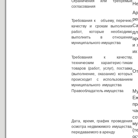
Ограничения или требуемые
Не
согласования
Ар
р
Требования к объему, перечню,
Са
качеству и срокам выполнения
д
работ, которые необходимо
выполнить в отношении
ар
муниципального имущества
и 
их
Требования к качеству,
техническим характерис-тикам
товаров (работ, услуг), поставка
От
(выполнение, оказание) которых
происходит с использованием
муниципального имущества
Му
Правообладатель имущества
Е
пр
ча
с
Дата, время, график проведения
м
осмотра недвижимого имущества,
(
передаваемого в аренду
ос