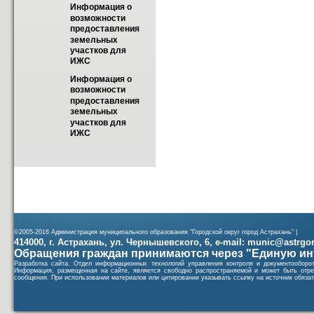
Информация о 
возможности 
предоставления 
земельных 
участков для 
ИЖС
Информация о 
возможности 
предоставления 
земельных 
участков для 
ИЖС
©2005-2016 Администрация муниципального образования "Городской округ город Астрахань" |
414000, г. Астрахань, ул. Чернышевского, 6, e-mail: munic@astrgorod
Обращения граждан принимаются через "Единую ин
Разработка сайта: Отдел информационных технологий управления контроля и документообор
Информация, размещенная на сайте, является свободно распространяемой и может быть отре
сообщения. При использовании материалов или цитировании указывать ссылку на источник обязат