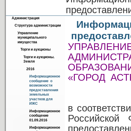
предоставлен
Администрация
Информаци
Структура администрации
предоставл
Управление 
муниципального 
имущества
УПРАВЛЕНИ
Торги и аукционы
АДМИНИС
Торги и аукционы. 
Земля
ОБРАЗОВАН
2016
«ГОРОД АСТ
Информационное 
сообщение  о 
возможности 
предоставления 
земельных 
участков для 
ИЖС
в соответстви
Информационное 
Российской 
сообщение 
01.09.2016
предоставлен
Информационное 