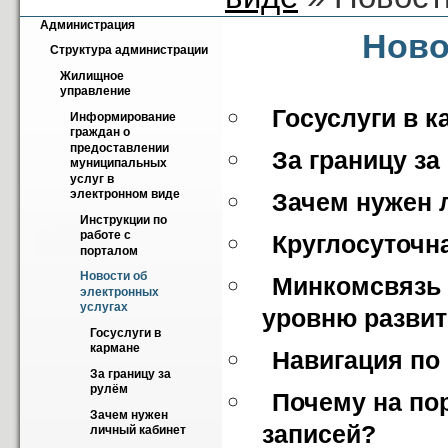
Администрация
Ново
Структура администрации
Жилищное 
управление
Госуслуги в к
Информирование 
граждан о 
предоставлении 
За границу за
муниципальных 
услуг в 
электронном виде
Зачем нужен 
Инструкции по 
работе с 
Круглосуточна
порталом
Новости об 
Минкомсвязь 
электронных 
услугах
уровню разви
Госуслуги в 
кармане
Навигация по
За границу за 
рулём
Почему на пор
Зачем нужен 
записей?
личный кабинет