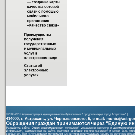
— создание карты 
качества сотовой 
связи с помощью 
мобильного 
приложения 
«Качество связи»
Преимущества 
получения 
государственных 
и муниципальных 
услуг в 
электронном виде
Статьи об 
электронных 
услугах
©2005-2016 Администрация муниципального образования "Городской округ город Астрахань" |
414000, г. Астрахань, ул. Чернышевского, 6, e-mail: munic@astrgorod
Обращения граждан принимаются через "Единую ин
Разработка сайта: Отдел информационных технологий управления контроля и документообор
Информация, размещенная на сайте, является свободно распространяемой и может быть отре
сообщения. При использовании материалов или цитировании указывать ссылку на источник обязат