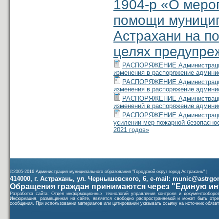
1904-р «О меро
помощи муницип
Астрахани на п
целях предупре
РАСПОРЯЖЕНИЕ Администрации м
изменения в распоряжение админис
РАСПОРЯЖЕНИЕ Администрации м
изменения в распоряжение админис
РАСПОРЯЖЕНИЕ Администрации м
изменений в распоряжение админис
РАСПОРЯЖЕНИЕ Администрации м
усилении мер пожарной безопаснос
2021 годов»
©2005-2016 Администрация муниципального образования "Городской округ город Астрахань" |
414000, г. Астрахань, ул. Чернышевского, 6, e-mail: munic@astrgorod
Обращения граждан принимаются через "Единую ин
Разработка сайта: Отдел информационных технологий управления контроля и документообор
Информация, размещенная на сайте, является свободно распространяемой и может быть отре
сообщения. При использовании материалов или цитировании указывать ссылку на источник обязат