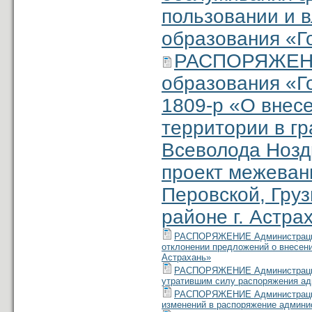
пользовании и 
образования «Г
РАСПОРЯЖЕНИ
образования «Г
1809-р «О внес
территории в гр
Всеволода Ноздр
проект межеван
Перовской, Гру
районе г. Астра
РАСПОРЯЖЕНИЕ Администрации м
отклонении предложений о внесени
Астрахань»
РАСПОРЯЖЕНИЕ Администрации м
утратившим силу распоряжения ад
РАСПОРЯЖЕНИЕ Администрации м
изменений в распоряжение админис