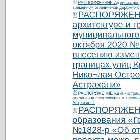
РАСПОРЯЖЕНИЕ Администрации м
временном ограничении дорожного 
РАСПОРЯЖЕНИЕ
архитектуре и 
муниципального
октября 2020 №
внесению измен
границах улиц 
Нико¬лая Остров
Астрахани»
РАСПОРЯЖЕНИЕ Администрации м
отклонении предложения о внесени
Астрахань»
РАСПОРЯЖЕНИ
образования «Го
№1828-р «Об от
проекта меже¬в