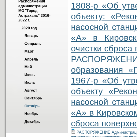
Распоряжения 
1808-р «Об утв
администрации 
МО "Город 
объекту: «Реко
Астрахань" 2016-
2022 г.
насосной станц
2020 год
«А» в Кировск
Январь
Февраль
очистки сброса
Март
РАСПОРЯЖ
Апрель
Май
образования «
Июнь
1967-р «Об утв
Июль
объекту «Реко
Август
Сентябрь
насосной станц
Октябрь
«А» в Кировском
Ноябрь
сброса поверхн
Декабрь
РАСПОРЯЖЕНИЕ Администрации м
изменения в распоряжение админис