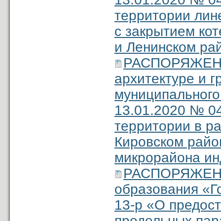
территории лине
с закрытием ко
и Ленинском рай
РАСПОРЯЖЕНИЕ
архитектуре и 
муниципального
13.01.2020 № 0
территории в ра
Кировском район
микрорайона ин
РАСПОРЯЖЕНИ
образования «Г
13-р «О предос
предельных пар