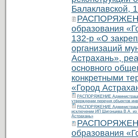
Балаклавской, 1
РАСПОРЯЖЕНИ
образования «Г
132-р «О закре
организаций му
Астрахань», ре
основного общег
конкретными те
«Город Астраха
РАСПОРЯЖЕНИЕ Администрации м
утверждении перечня объектов инв
РАСПОРЯЖЕНИЕ Администрации м
исключении ИП Шигонцева В.А. из
Астрахань»
РАСПОРЯЖЕНИ
образования «Г