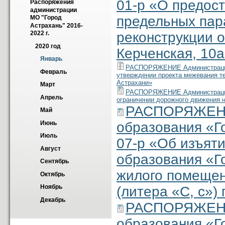
01-р «О предос
Распоряжения 
администрации 
предельных пар
МО "Город 
Астрахань" 2016-
реконструкции о
2022 г.
2020 год
Керченская, 10а
Январь
РАСПОРЯЖЕНИЕ Администрации м
Февраль
утверждении проекта межевания тер
Астрахани»
Март
РАСПОРЯЖЕНИЕ Администрации м
Апрель
ограничении дорожного движения н
РАСПОРЯЖЕНИ
Май
образования «Г
Июнь
Июль
07-р «Об изъят
Август
образования «Г
Сентябрь
жилого помещен
Октябрь
Ноябрь
(литера «С, с»)
Декабрь
РАСПОРЯЖЕНИ
образования «Г