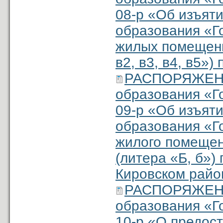
08-р «Об изъят
образования «Г
жилых помещений
в2, в3, в4, в5»
РАСПОРЯЖЕНИЕ
образования «Г
09-р «Об изъят
образования «Г
жилого помещен
(литера «Б, б») 
Кировском райо
РАСПОРЯЖЕНИ
образования «Г
10-р «О предос