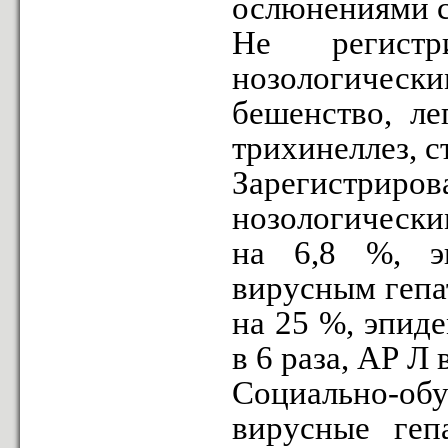
ослюнениями с
Не регистр
нозологичес
бешенство, ле
трихинеллез, с
Зарегистри
нозологически
на 6,8 %, э
вирусным гепат
на 25 %, эпиде
в 6 раза, АР Л в
Социально-об
вирусные геп