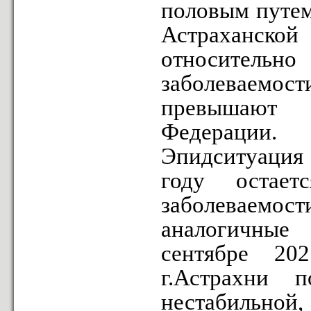
половым путем
Астраханско
относительн
заболеваемост
превышают а
Федерации.
Эпидситуация 
году остает
заболеваемос
аналогичные
сентябре 20
г.Астрахни п
нестабильной, 