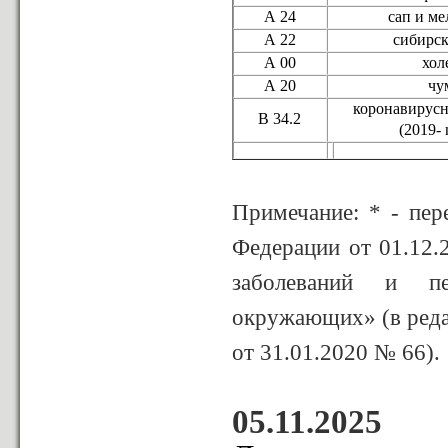
А 24
сап и м
А 22
сибирск
А 00
хол
А 20
чу
коронавирус
В 34.2
(2019-
Примечание: * - пер
Федерации от 01.12
заболеваний и пе
окружающих» (в реда
от 31.01.2020 № 66).
05.11.2025