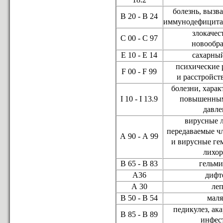
болезнь, вызв
В 20 - В 24
иммунодефицита
злокаче
С 00 - С 97
новообр
Е 10 - Е 14
сахарны
психические 
F 00 - F 99
и расстройст
болезни, хара
I 10 - I 13.9
повышенны
давл
вирусные 
передаваемые ч
А 90 - А 99
и вирусные ге
лихо
В 65 - В 83
гельм
А36
дифт
А 30
ле
В 50 - В 54
мал
педикулез, ак
В 85 - В 89
инфес