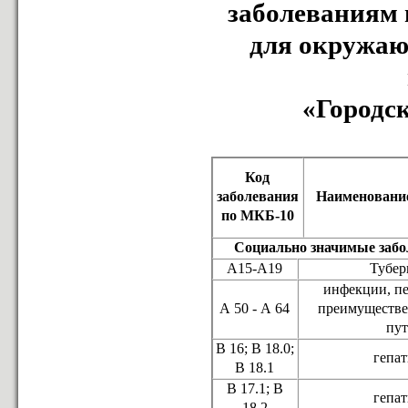
заболеваниям 
для окружаю
«Городск
Код
заболевания
Наименование
по МКБ-10
Социально значимые забо
А15-А19
Тубер
инфекции, п
А 50 - А 64
преимуществ
пу
В 16; В 18.0;
гепа
В 18.1
В 17.1; В
гепа
18.2