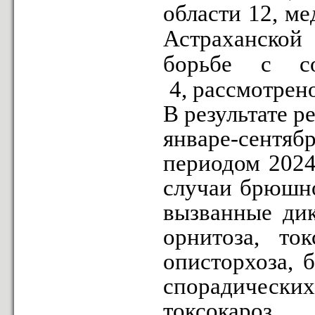
области 12, м
Астраханской 
борьбе с со
4, рассмотрен
В результате 
январе-сентяб
периодом 2024
случаи брюшно
вызванные дик
орнитоза, ток
описторхоза, 
спорадически
токсокароз.