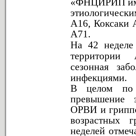
«ФНЦИРИП им.
этиологическ
А16, Коксаки 
А71.
На 42 неделе
территории 
сезонная заб
инфекциями.
В целом по 
превышение э
ОРВИ и гриппо
возрастных 
неделей отмеча