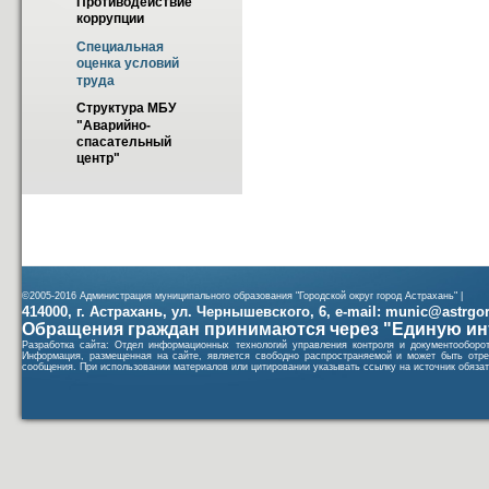
Противодействие 
коррупции
Специальная 
оценка условий 
труда
Структура МБУ 
"Аварийно-
спасательный 
центр"
©2005-2016 Администрация муниципального образования "Городской округ город Астрахань" |
414000, г. Астрахань, ул. Чернышевского, 6, e-mail: munic@astrgorod
Обращения граждан принимаются через "Единую ин
Разработка сайта: Отдел информационных технологий управления контроля и документообор
Информация, размещенная на сайте, является свободно распространяемой и может быть отре
сообщения. При использовании материалов или цитировании указывать ссылку на источник обязат