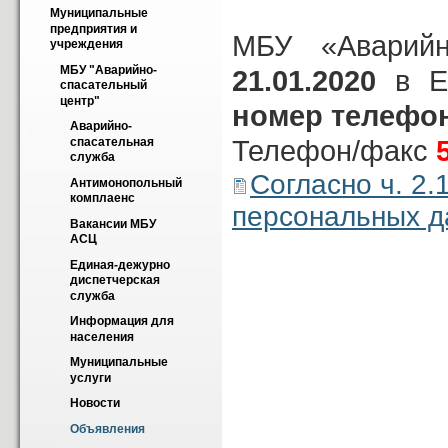
Муниципальные 
предприятия и 
МБУ «Аварийн
учреждения
МБУ "Аварийно-
21.01.2020
в ЕД
спасательный 
центр"
номер телефон
Аварийно-
Телефон/факс
спасательная 
служба
Согласно ч. 2.
Антимонопольный 
комплаенс
персональных д
Вакансии МБУ 
АСЦ
Единая-дежурно 
диспетчерская 
служба
Информация для 
населения
Муниципальные 
услуги
Новости
Объявления