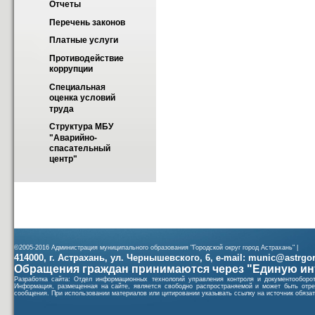
Отчеты
Перечень законов
Платные услуги
Противодействие 
коррупции
Специальная 
оценка условий 
труда
Структура МБУ 
"Аварийно-
спасательный 
центр"
©2005-2016 Администрация муниципального образования "Городской округ город Астрахань" |
414000, г. Астрахань, ул. Чернышевского, 6, e-mail: munic@astrgorod
Обращения граждан принимаются через "Единую ин
Разработка сайта: Отдел информационных технологий управления контроля и документообор
Информация, размещенная на сайте, является свободно распространяемой и может быть отре
сообщения. При использовании материалов или цитировании указывать ссылку на источник обязат