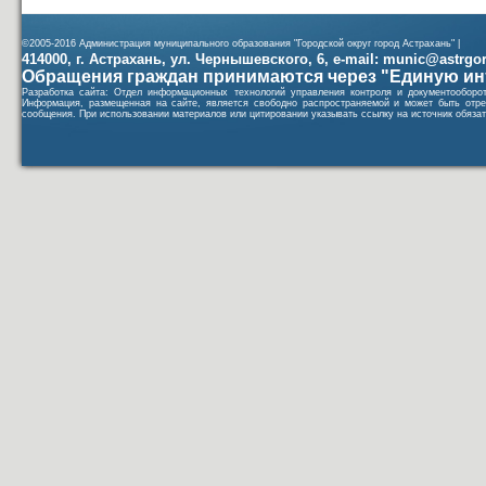
©2005-2016 Администрация муниципального образования "Городской округ город Астрахань" |
414000, г. Астрахань, ул. Чернышевского, 6, e-mail: munic@astrgorod
Обращения граждан принимаются через "Единую ин
Разработка сайта: Отдел информационных технологий управления контроля и документообор
Информация, размещенная на сайте, является свободно распространяемой и может быть отре
сообщения. При использовании материалов или цитировании указывать ссылку на источник обязат