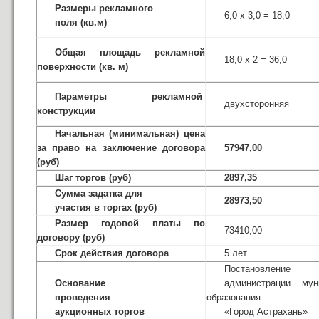
Размеры рекламного
6,0 х 3,0 = 18,0
поля (кв.м)
Общая площадь рекламной
18,0 х 2 = 36,0
поверхности (кв. м)
Параметры рекламной
двухсторонняя
конструкции
Н
ачальная (минимальная) цена
за право на заключение договора
57947,00
(руб)
Шаг торгов (руб)
2897,35
Сумма задатка для
28973,50
участия в торгах (руб)
Размер годовой платы по
73410,00
договору (руб)
Срок действия договора
5 лет
Постановление
Основание
администрации мун
проведения
образования
аукционных торгов
«Город Астрахань»