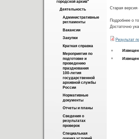
городской архив"
Старая версия
Деятельность
Административные 
Подробнее о то
регламенты
Достаточно ук
Вакансии
Закупки
Результат по
Краткая справка
Извещени
Мероприятия по 
Извещени
подготовке и 
проведению 
празднования 
100-летия 
государственной 
архивной службы 
России
Нормативные 
документы
Отчеты и планы
Сведения о 
результатах 
проверок
Специальная 
оценка условий 