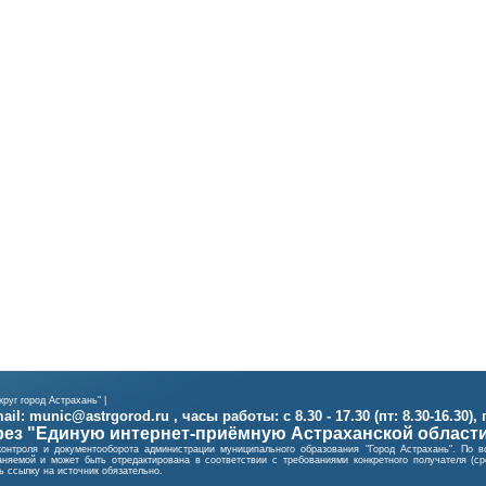
руг город Астрахань" |
il: munic@astrgorod.ru , часы работы: с 8.30 - 17.30 (пт: 8.30-16.30),
ез "Единую интернет-приёмную Астраханской област
контроля и документооборота администрации муниципального образования "Город Астрахань". П
няемой и может быть отредактирована в соответствии с требованиями конкретного получателя (
 ссылку на источник обязательно.