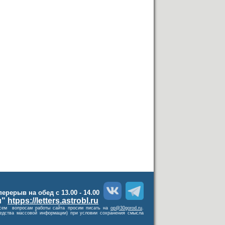
 перерыв на обед с 13.00 - 14.00
и"
htpps://letters.astrobl.ru
о всем вопросам работы сайта просим писать на
op@30gorod.ru
.
средства массовой информации) при условии сохранения смысла