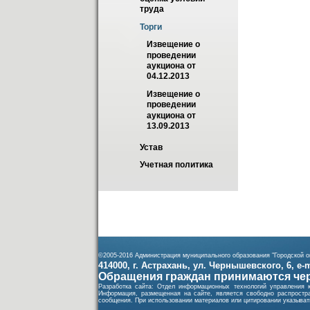
труда
Торги
Извещение о 
проведении 
аукциона от 
04.12.2013
Извещение о 
проведении 
аукциона от 
13.09.2013
Устав
Учетная политика
©2005-2016 Администрация муниципального образования "Городской ок
414000, г. Астрахань, ул. Чернышевского, 6, e-ma
Обращения граждан принимаются чер
Разработка сайта: Отдел информационных технологий управления 
Информация, размещенная на сайте, является свободно распростра
сообщения. При использовании материалов или цитировании указывать