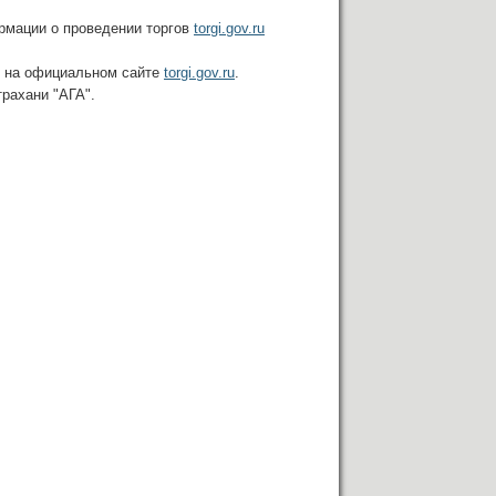
ации о проведении торгов ​
torgi.gov.ru
ся на официальном сайте
torgi.gov.ru
.
трахани "АГА".