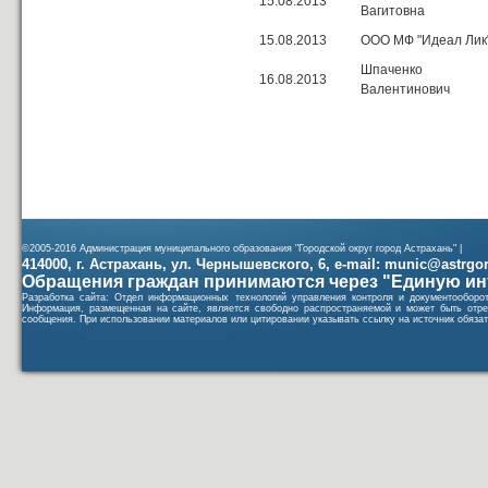
15.08.2013
Вагитовна
15.08.2013
ООО МФ "Идеал Лик
Шпаченко П
16.08.2013
Валентинович
©2005-2016 Администрация муниципального образования "Городской округ город Астрахань" |
414000, г. Астрахань, ул. Чернышевского, 6, e-mail: munic@astrgorod
Обращения граждан принимаются через "Единую ин
Разработка сайта: Отдел информационных технологий управления контроля и документообор
Информация, размещенная на сайте, является свободно распространяемой и может быть отре
сообщения. При использовании материалов или цитировании указывать ссылку на источник обязат