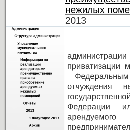
нежилых пом
2013
Администрация
Структура администрации
«Управлен
Управление 
муниципального 
имущества
администрац
Информация по 
приватизации м
реализации 
арендаторами 
преимущественно 
Федеральным
права на 
приобретение 
отчуждения н
арендуемых 
нежилых 
государственн
помещений
Отчеты
Федерации и
2013
арендуемог
1 полугодие 2013
предпринимател
Архив