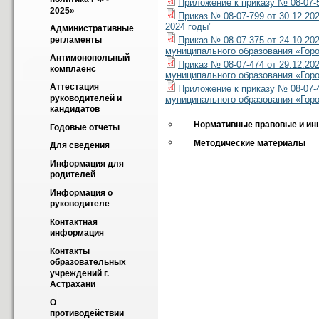
Приложение к приказу № 08-07-5
2025»
Приказ № 08-07-799 от 30.12.2
2024 годы"
Административные 
Приказ № 08-07-375 от 24.10.2
регламенты
муниципального образования «Горо
Антимонопольный 
Приказ № 08-07-474 от 29.12.2
комплаенс
муниципального образования «Горо
Аттестация 
Приложение к приказу № 08-07-
руководителей и 
муниципального образования «Горо
кандидатов
Нормативные правовые и ины
Годовые отчеты
Методические материалы
Для сведения
Информация для 
родителей
Информация о 
руководителе
Контактная 
информация
Контакты 
образовательных 
учреждений г. 
Астрахани
О 
противодействии 