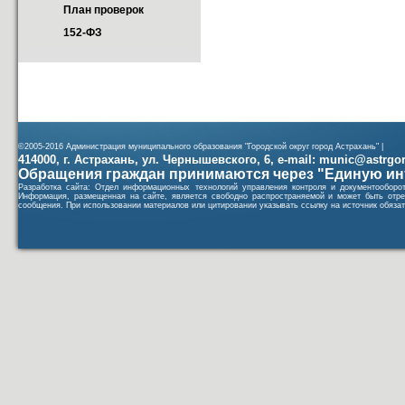
План проверок
152-ФЗ
©2005-2016 Администрация муниципального образования "Городской округ город Астрахань" |
414000, г. Астрахань, ул. Чернышевского, 6, e-mail: munic@astrgorod
Обращения граждан принимаются через "Единую ин
Разработка сайта: Отдел информационных технологий управления контроля и документообор
Информация, размещенная на сайте, является свободно распространяемой и может быть отре
сообщения. При использовании материалов или цитировании указывать ссылку на источник обязат