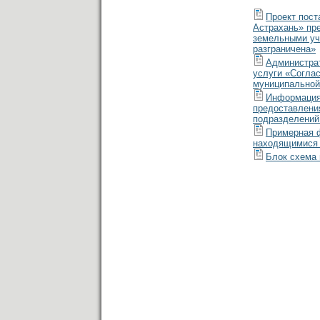
Проект пост
Астрахань» пр
земельными уч
разграничена»
Администрат
услуги «Согла
муниципальной 
Информация
предоставлени
подразделений
Примерная ф
находящимися 
Блок схема 