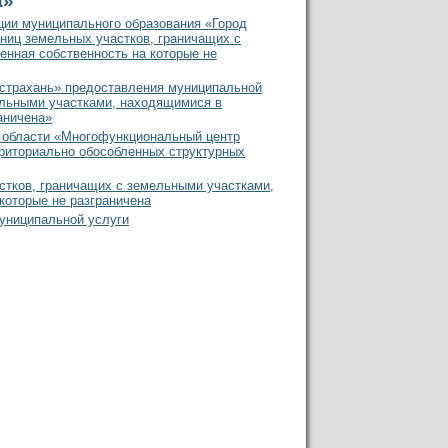
а»
ции муниципального образования «Город
ниц земельных участков, граничащих с
енная собственность на которые не
страхань» предоставления муниципальной
ельными участками, находящимися в
аничена»
 области «Многофункциональный центр
риториально обособленных структурных
стков, граничащих с земельными участками,
которые не разграничена
униципальной услуги