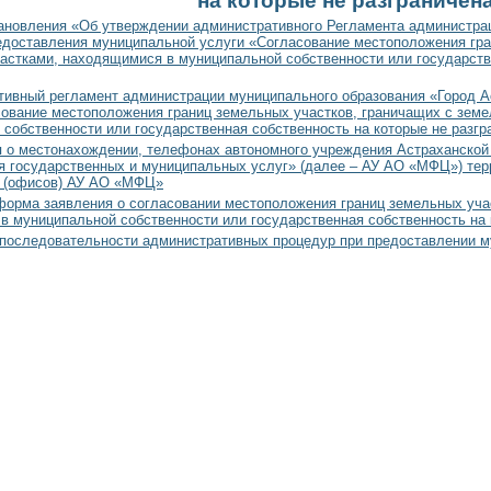
на которые не разграничен
ановления «Об утверждении административного Регламента администра
едоставления муниципальной услуги «Согласование местоположения гра
астками, находящимися в муниципальной собственности или государств
ивный регламент администрации муниципального образования «Город А
сование местоположения границ земельных участков, граничащих с зем
собственности или государственная собственность на которые не разгр
 о местонахождении, телефонах автономного учреждения Астраханской
я государственных и муниципальных услуг» (далее – АУ АО «МФЦ») тер
 (офисов) АУ АО «МФЦ»
орма заявления о согласовании местоположения границ земельных уча
в муниципальной собственности или государственная собственность на 
последовательности административных процедур при предоставлении м