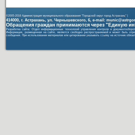
©2005-2016 Администрация муниципального образования "Городской округ город Астрахань" |
414000, г. Астрахань, ул. Чернышевского, 6, e-mail: munic@astrgorod
Обращения граждан принимаются через "Единую ин
Разработка сайта: Отдел информационных технологий управления контроля и документообор
Информация, размещенная на сайте, является свободно распространяемой и может быть отре
сообщения. При использовании материалов или цитировании указывать ссылку на источник обязат