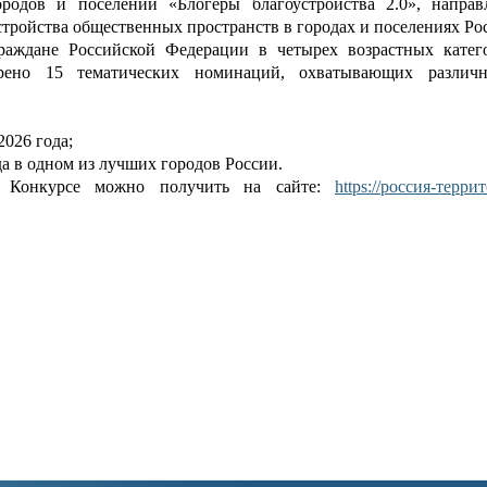
ородов и поселений «Блогеры благоустройства 2.0», напра
тройства общественных пространств в городах и поселениях Ро
раждане Российской Федерации в четырех возрастных катего
трено 15 тематических номинаций, охватывающих разли
2026 года;
ода в одном из лучших городов России.
 Конкурсе можно получить на сайте:
https://россия-терри