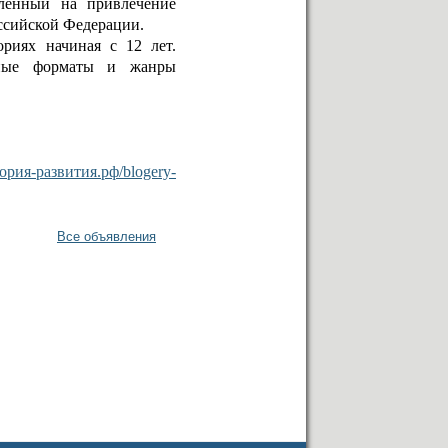
вленный на привлечение
ссийской Федерации.
риях начиная с 12 лет.
чные форматы и жанры
тория-развития.рф/blogery-
Все объявления